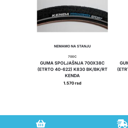
NEMAMO NA STANJU
700C
GUMA SPOLJAŠNJA 700X38C
GU
(ETRTO 40-622) K830 BK/BK/RT
(ETR
KENDA
1.570
rsd