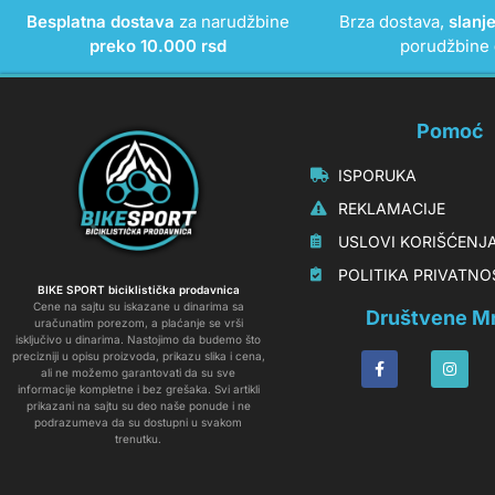
Besplatna dostava
za narudžbine
Brza dostava,
slanj
preko 10.000 rsd
porudžbine
Pomoć
‏‏‎‏‏‎ ‎ISPORUKA
‏‏‏‏‎ ‎‎‎‎‎‎REKLAMACIJE‎‎‎
‏‏‎‏‏‎ ‎‎USLOVI KORIŠĆENJ
‏‏‏‎ ‎‎POLITIKA PRIVATN
BIKE SPORT biciklistička prodavnica
Cene na sajtu su iskazane u dinarima sa
Društvene M
uračunatim porezom, a plaćanje se vrši
isključivo u dinarima. Nastojimo da budemo što
precizniji u opisu proizvoda, prikazu slika i cena,
ali ne možemo garantovati da su sve
informacije kompletne i bez grešaka. Svi artikli
prikazani na sajtu su deo naše ponude i ne
podrazumeva da su dostupni u svakom
trenutku.