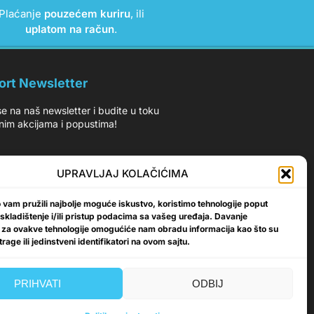
Plaćanje
pouzećem kuriru
, ili
uplatom na račun
.
ort Newsletter
 se na naš newsletter i budite u toku
nim akcijama i popustima!
UPRAVLJAJ KOLAČIĆIMA
vam pružili najbolje moguće iskustvo, koristimo tehnologije poput
Prijavi se
 skladištenje i/ili pristup podacima sa vašeg uređaja. Davanje
 za ovakve tehnologije omogućiće nam obradu informacija kao što su
rage ili jedinstveni identifikatori na ovom sajtu.
PRIHVATI
ODBIJ