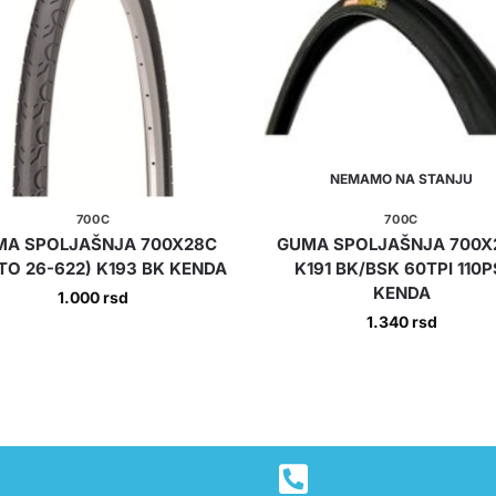
NEMAMO NA STANJU
700C
700C
MA SPOLJAŠNJA 700X28C
GUMA SPOLJAŠNJA 700X
TO 26-622) K193 BK KENDA
K191 BK/BSK 60TPI 110P
KENDA
1.000
rsd
1.340
rsd