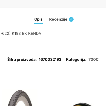
Opis
Recenzije
0
-622) K193 BK KENDA
Šifra proizvoda:
1670032193
Kategorija:
700C