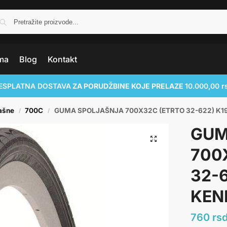
ma
Blog
Kontakt
ESPLATNA DOSTAVA
ZA PORUDŽBINE KOJE PRELAZE
10.000,00 r
ašne
700C
GUMA SPOLJAŠNJA 700X32C (ETRTO 32-622) K1
/
/
GUM
700
32-6
KEN
760
rs