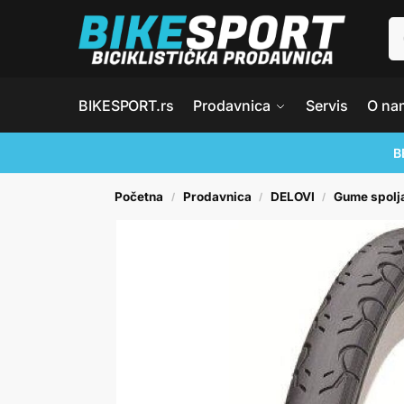
BIKESPORT.rs
Prodavnica
Servis
O na
B
Početna
Prodavnica
DELOVI
Gume spolj
/
/
/