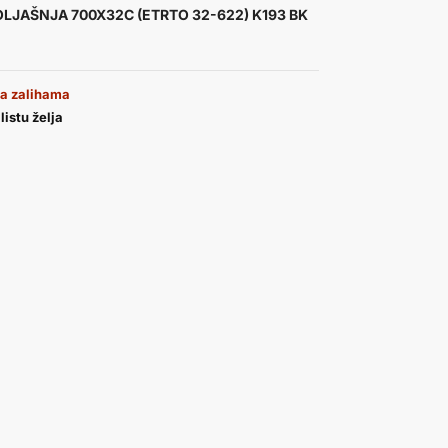
LJAŠNJA 700X32C (ETRTO 32-622) K193 BK
a zalihama
listu želja