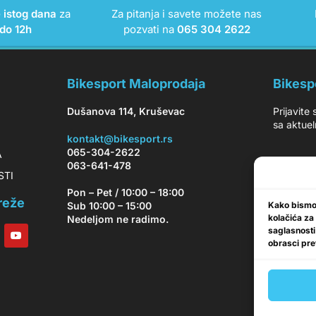
e istog dana
za
Za pitanja i savete možete nas
do 12h
pozvati na
065 304 2622
Bikesport Maloprodaja
Bikesp
Dušanova 114, Kruševac
Prijavite
sa aktuel
kontakt@bikesport.rs
065-304-2622
A
063-641-478
OSTI
Pon – Pet / 10:00 – 18:00
reže
Kako bismo 
Sub 10:00 – 15:00
kolačića za
Nedeljom ne radimo.
saglasnosti
obrasci pret