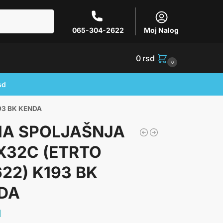
Pretraži
065-304-2622
Moj Nalog
0
rsd
0
sd
93 BK KENDA
A SPOLJAŠNJA
X32C (ETRTO
22) K193 BK
DA
d