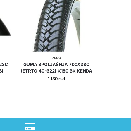
700C
23C
GUMA SPOLJAŠNJA 700X38C
SI
(ETRTO 40-622) K180 BK KENDA
1.130
rsd