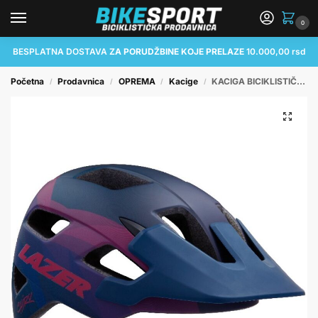
0
BESPLATNA DOSTAVA
ZA PORUDŽBINE KOJE PRELAZE
10.000,00 rsd
Početna
Prodavnica
OPREMA
Kacige
KACIGA BICIKLISTIČKA LAZER CHIRU CE-CPSC (MTB) MATTE BLUE PINK M
/
/
/
/