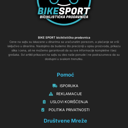
BIKE SPORT biciklistička prodavnica
Cene na sajtu su iskazane u dinarima sa uračunatim porezom, a plaćanje se vrši
isključivo u dinarima. Nastojimo da budemo što precizniji u opisu proizvoda, prikazu
slika i cena, ali ne možemo garantovati da su sve informacije kompletne i bez
grešaka. Svi artikli prikazani na sajtu su deo naše ponude i ne podrazumeva da su
dostupni u svakom trenutku.
Pomoć
‏‏‎‏‏‎ ‎ISPORUKA
‏‏‏‏‎ ‎‎‎‎‎‎REKLAMACIJE‎‎‎
‏‏‎‏‏‎ ‎‎USLOVI KORIŠĆENJA
‏‏‏‎ ‎‎POLITIKA PRIVATNOSTI
Društvene Mreže