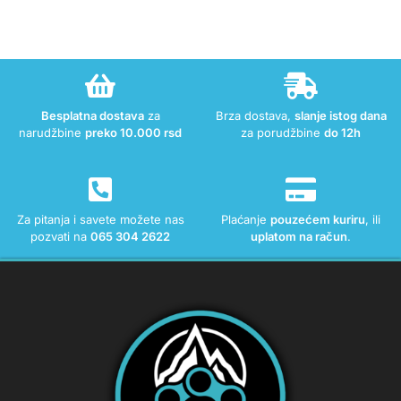
Besplatna dostava
za
Brza dostava,
slanje istog dana
narudžbine
preko 10.000 rsd
za porudžbine
do 12h
Za pitanja i savete možete nas
Plaćanje
pouzećem kuriru
, ili
pozvati na
065 304 2622
uplatom na račun
.