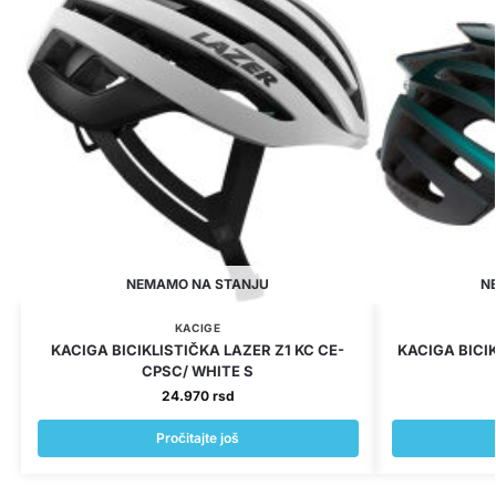
NEMAMO NA STANJU
N
KACIGE
KACIGA BICIKLISTIČKA LAZER Z1 KC CE-
KACIGA BICIK
CPSC/ WHITE S
24.970
rsd
Pročitajte još