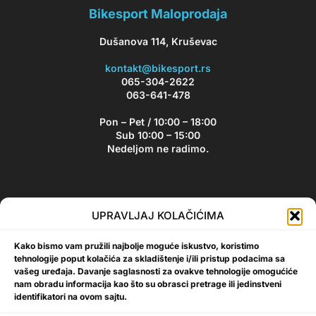
Bikesport Maloprodaja
Dušanova 114, Kruševac
kontakt@bikesport.rs
065-304-2622
063-641-478
Pon – Pet / 10:00 – 18:00
Sub 10:00 – 15:00
Nedeljom ne radimo.
Bikesport Newsletter
UPRAVLJAJ KOLAČIĆIMA
Prijavite se na naš newsletter i budite u toku sa aktuelnim
Kako bismo vam pružili najbolje moguće iskustvo, koristimo
akcijama i popustima!
tehnologije poput kolačića za skladištenje i/ili pristup podacima sa
vašeg uređaja. Davanje saglasnosti za ovakve tehnologije omogućiće
nam obradu informacija kao što su obrasci pretrage ili jedinstveni
identifikatori na ovom sajtu.