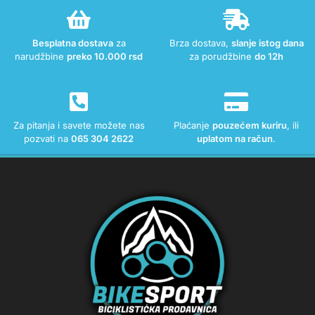
Besplatna dostava
za
Brza dostava,
slanje istog dana
narudžbine
preko 10.000 rsd
za porudžbine
do 12h
Za pitanja i savete možete nas
Plaćanje
pouzećem kuriru
, ili
pozvati na
065 304 2622
uplatom na račun
.