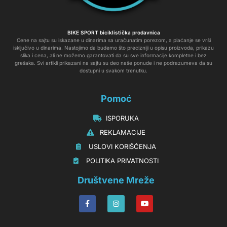
BIKE SPORT biciklistička prodavnica
Cene na sajtu su iskazane u dinarima sa uračunatim porezom, a plaćanje se vrši
isključivo u dinarima. Nastojimo da budemo što precizniji u opisu proizvoda, prikazu
slika i cena, ali ne možemo garantovati da su sve informacije kompletne i bez
grešaka. Svi artikli prikazani na sajtu su deo naše ponude i ne podrazumeva da su
dostupni u svakom trenutku.
Pomoć
‏‏‎‏‏‎ ‎ISPORUKA
‏‏‏‏‎ ‎‎‎‎‎‎REKLAMACIJE‎‎‎
‏‏‎‏‏‎ ‎‎USLOVI KORIŠĆENJA
‏‏‏‎ ‎‎POLITIKA PRIVATNOSTI
Društvene Mreže