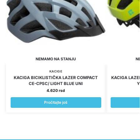
NEMAMO NA STANJU
N
KACIGE
KACIGA BICIKLISTIČKA LAZER COMPACT
KACIGA LAZE
CE-CPSC/ LIGHT BLUE UNI
Y
4.620
rsd
Pročitajte još