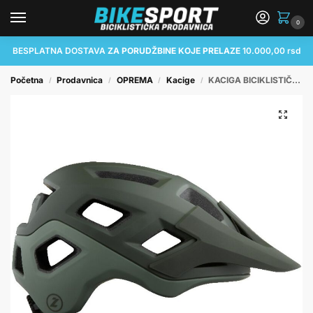
0
BESPLATNA DOSTAVA
ZA PORUDŽBINE KOJE PRELAZE
10.000,00 rsd
Početna
Prodavnica
OPREMA
Kacige
KACIGA BICIKLISTIČKA LAZER COYOTE CE-CPSC/ MATTE DARK GREEN L
/
/
/
/