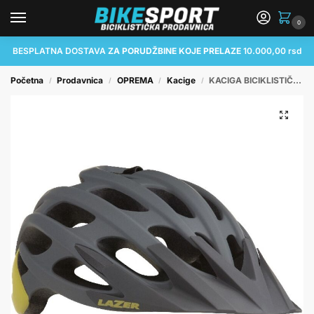
0
BESPLATNA DOSTAVA
ZA PORUDŽBINE KOJE PRELAZE
10.000,00 rsd
Početna
Prodavnica
OPREMA
Kacige
KACIGA BICIKLISTIČKA LAZER MAGMA+ (MTB) MATTE GREY YELLOW M
/
/
/
/