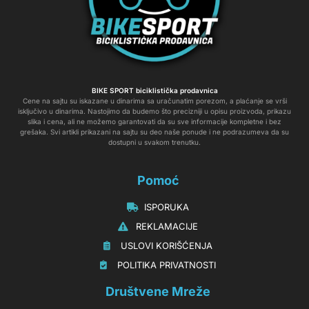
BIKE SPORT biciklistička prodavnica
Cene na sajtu su iskazane u dinarima sa uračunatim porezom, a plaćanje se vrši
isključivo u dinarima. Nastojimo da budemo što precizniji u opisu proizvoda, prikazu
slika i cena, ali ne možemo garantovati da su sve informacije kompletne i bez
grešaka. Svi artikli prikazani na sajtu su deo naše ponude i ne podrazumeva da su
dostupni u svakom trenutku.
Pomoć
‏‏‎‏‏‎ ‎ISPORUKA
‏‏‏‏‎ ‎‎‎‎‎‎REKLAMACIJE‎‎‎
‏‏‎‏‏‎ ‎‎USLOVI KORIŠĆENJA
‏‏‏‎ ‎‎POLITIKA PRIVATNOSTI
Društvene Mreže