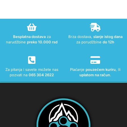
Besplatna dostava
za
Brza dostava,
slanje istog dana
narudžbine
preko 10.000 rsd
za porudžbine
do 12h
Za pitanja i savete možete nas
Plaćanje
pouzećem kuriru
, ili
pozvati na
065 304 2622
uplatom na račun
.