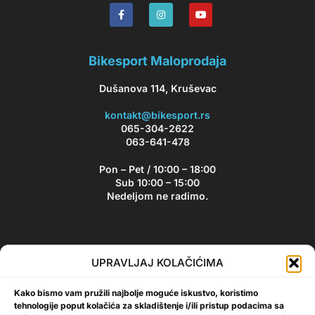
Bikesport Maloprodaja
Dušanova 114, Kruševac
kontakt@bikesport.rs
065-304-2622
063-641-478
Pon – Pet / 10:00 – 18:00
Sub 10:00 – 15:00
Nedeljom ne radimo.
Bikesport Newsletter
UPRAVLJAJ KOLAČIĆIMA
Prijavite se na naš newsletter i budite u toku sa aktuelnim
Kako bismo vam pružili najbolje moguće iskustvo, koristimo
akcijama i popustima!
tehnologije poput kolačića za skladištenje i/ili pristup podacima sa