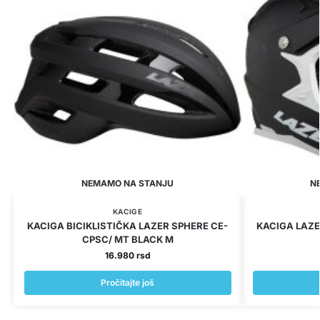
NEMAMO NA STANJU
N
KACIGE
KACIGA BICIKLISTIČKA LAZER SPHERE CE-
KACIGA LAZ
CPSC/ MT BLACK M
16.980
rsd
Pročitajte još