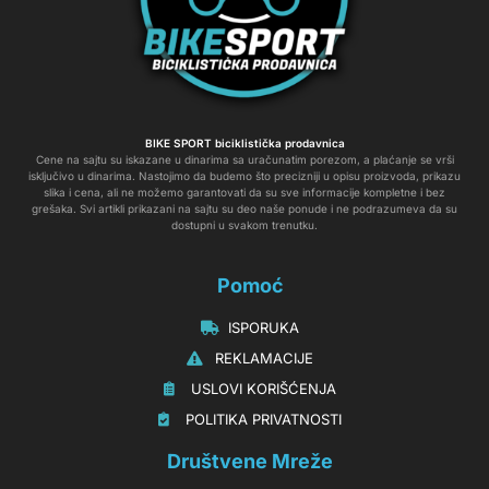
BIKE SPORT biciklistička prodavnica
Cene na sajtu su iskazane u dinarima sa uračunatim porezom, a plaćanje se vrši
isključivo u dinarima. Nastojimo da budemo što precizniji u opisu proizvoda, prikazu
slika i cena, ali ne možemo garantovati da su sve informacije kompletne i bez
grešaka. Svi artikli prikazani na sajtu su deo naše ponude i ne podrazumeva da su
dostupni u svakom trenutku.
Pomoć
‏‏‎‏‏‎ ‎ISPORUKA
‏‏‏‏‎ ‎‎‎‎‎‎REKLAMACIJE‎‎‎
‏‏‎‏‏‎ ‎‎USLOVI KORIŠĆENJA
‏‏‏‎ ‎‎POLITIKA PRIVATNOSTI
Društvene Mreže