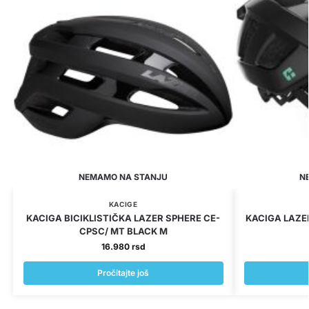
NEMAMO NA STANJU
N
KACIGE
KACIGA BICIKLISTIČKA LAZER SPHERE CE-
KACIGA LAZE
CPSC/ MT BLACK M
16.980
rsd
Pročitajte još