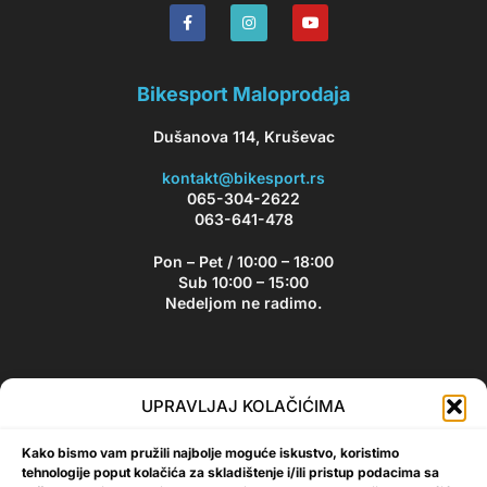
Bikesport Maloprodaja
Dušanova 114, Kruševac
kontakt@bikesport.rs
065-304-2622
063-641-478
Pon – Pet / 10:00 – 18:00
Sub 10:00 – 15:00
Nedeljom ne radimo.
Bikesport Newsletter
UPRAVLJAJ KOLAČIĆIMA
Prijavite se na naš newsletter i budite u toku sa aktuelnim
Kako bismo vam pružili najbolje moguće iskustvo, koristimo
akcijama i popustima!
tehnologije poput kolačića za skladištenje i/ili pristup podacima sa