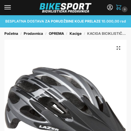
0
BESPLATNA DOSTAVA
ZA PORUDŽBINE KOJE PRELAZE
10.000,00 rsd
Početna
Prodavnica
OPREMA
Kacige
KACIGA BICIKLISTIČKA LAZER MAGMA (MTB) MATTE TITANIUM M
/
/
/
/