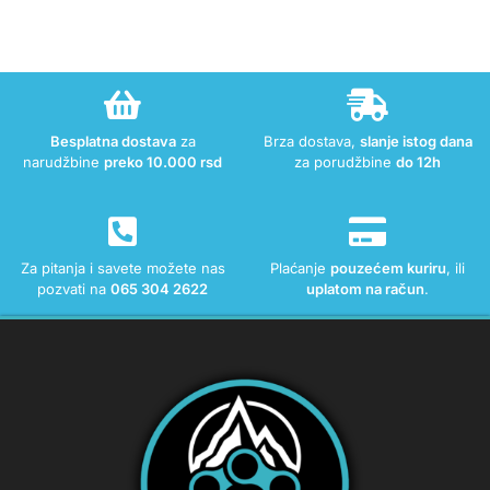
Besplatna dostava
za
Brza dostava,
slanje istog dana
narudžbine
preko 10.000 rsd
za porudžbine
do 12h
Za pitanja i savete možete nas
Plaćanje
pouzećem kuriru
, ili
pozvati na
065 304 2622
uplatom na račun
.