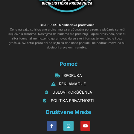
BIKE SPORT biciklistička prodavnica
Cene na sajtu su iskazane u dinarima sa uračunatim porezom, a plaćanje se vrši
isključivo u dinarima. Nastojimo da budemo što precizniji u opisu proizvoda, prikazu
slika i cena, ali ne možemo garantovati da su sve informacije kompletne i bez
grešaka. Svi artikli prikazani na sajtu su deo naše ponude i ne podrazumeva da su
dostupni u svakom trenutku.
Pomoć
‏‏‎‏‏‎ ‎ISPORUKA
‏‏‏‏‎ ‎‎‎‎‎‎REKLAMACIJE‎‎‎
‏‏‎‏‏‎ ‎‎USLOVI KORIŠĆENJA
‏‏‏‎ ‎‎POLITIKA PRIVATNOSTI
Društvene Mreže