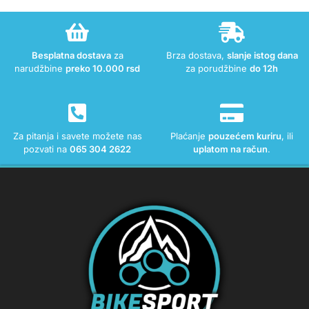
Besplatna dostava
za
Brza dostava,
slanje istog dana
narudžbine
preko 10.000 rsd
za porudžbine
do 12h
Za pitanja i savete možete nas
Plaćanje
pouzećem kuriru
, ili
pozvati na
065 304 2622
uplatom na račun
.