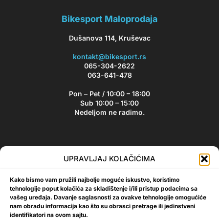
Bikesport Maloprodaja
Dušanova 114, Kruševac
kontakt@bikesport.rs
065-304-2622
063-641-478
Pon – Pet / 10:00 – 18:00
Sub 10:00 – 15:00
Nedeljom ne radimo.
Bikesport Newsletter
UPRAVLJAJ KOLAČIĆIMA
Prijavite se na naš newsletter i budite u toku sa aktuelnim
Kako bismo vam pružili najbolje moguće iskustvo, koristimo
akcijama i popustima!
tehnologije poput kolačića za skladištenje i/ili pristup podacima sa
vašeg uređaja. Davanje saglasnosti za ovakve tehnologije omogućiće
nam obradu informacija kao što su obrasci pretrage ili jedinstveni
identifikatori na ovom sajtu.