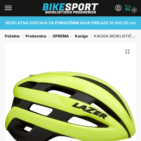
0
BESPLATNA DOSTAVA
ZA PORUDŽBINE KOJE PRELAZE
10.000,00 rsd
Početna
Prodavnica
OPREMA
Kacige
KACIGA BICIKLISTIČKA LAZER SPHERE CE-CPSC/ FLASH YELLOW S
/
/
/
/