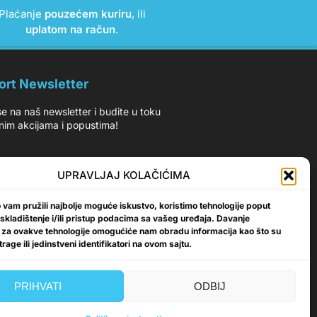
Plaćanje
pouzećem kuriru
, ili
uplatom na račun
.
ort Newsletter
 se na naš newsletter i budite u toku
nim akcijama i popustima!
UPRAVLJAJ KOLAČIĆIMA
vam pružili najbolje moguće iskustvo, koristimo tehnologije poput
Prijavi se
 skladištenje i/ili pristup podacima sa vašeg uređaja. Davanje
 za ovakve tehnologije omogućiće nam obradu informacija kao što su
rage ili jedinstveni identifikatori na ovom sajtu.
PRIHVATI
ODBIJ