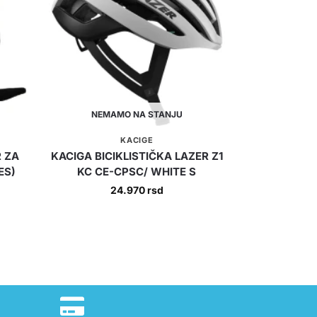
NEMAMO NA STANJU
KACIGE
R ZA
KACIGA BICIKLISTIČKA LAZER Z1
ES)
KC CE-CPSC/ WHITE S
24.970
rsd