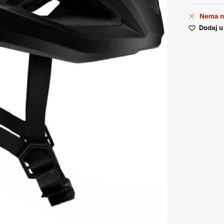
Nema n
Dodaj u 