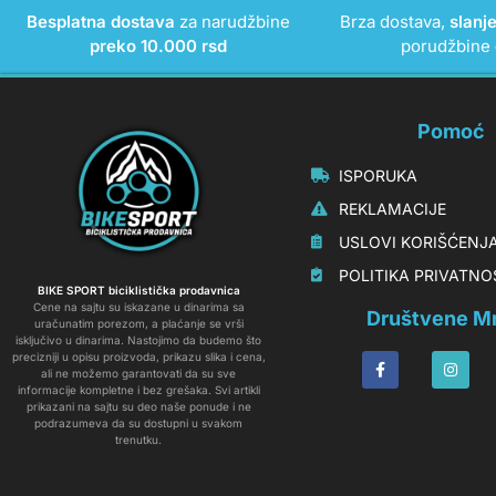
Besplatna dostava
za narudžbine
Brza dostava,
slanj
preko 10.000 rsd
porudžbine
Pomoć
‏‏‎‏‏‎ ‎ISPORUKA
‏‏‏‏‎ ‎‎‎‎‎‎REKLAMACIJE‎‎‎
‏‏‎‏‏‎ ‎‎USLOVI KORIŠĆENJ
‏‏‏‎ ‎‎POLITIKA PRIVATN
BIKE SPORT biciklistička prodavnica
Cene na sajtu su iskazane u dinarima sa
Društvene M
uračunatim porezom, a plaćanje se vrši
isključivo u dinarima. Nastojimo da budemo što
precizniji u opisu proizvoda, prikazu slika i cena,
ali ne možemo garantovati da su sve
informacije kompletne i bez grešaka. Svi artikli
prikazani na sajtu su deo naše ponude i ne
podrazumeva da su dostupni u svakom
trenutku.