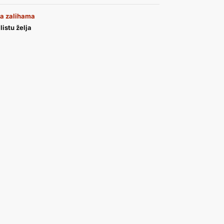
a zalihama
listu želja