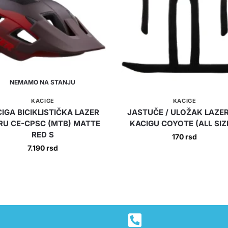
NEMAMO NA STANJU
KACIGE
KACIGE
IGA BICIKLISTIČKA LAZER
JASTUČE / ULOŽAK LAZE
RU CE-CPSC (MTB) MATTE
KACIGU COYOTE (ALL SIZ
RED S
170
rsd
7.190
rsd