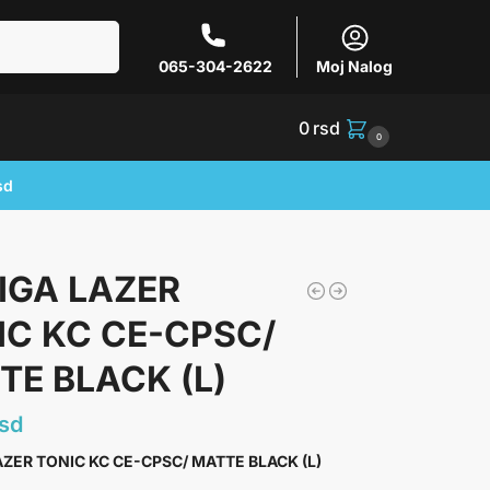
Pretraži
065-304-2622
Moj Nalog
0
rsd
0
sd
IGA LAZER
IC KC CE-CPSC/
TE BLACK (L)
rsd
ZER TONIC KC CE-CPSC/ MATTE BLACK (L)