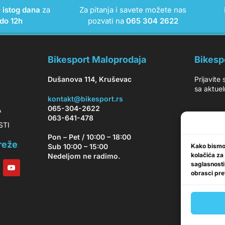
e istog dana
za
Za pitanja i savete možete nas
do 12h
pozvati na
065 304 2622
Bikesport Maloprodaja
Bikesp
Dušanova 114, Kruševac
Prijavite
sa aktuel
kontakt@bikesport.rs
065-304-2622
A
063-641-478
OSTI
Pon – Pet / 10:00 – 18:00
reže
Kako bismo 
Sub 10:00 – 15:00
kolačića za
Nedeljom ne radimo.
saglasnosti
obrasci pret