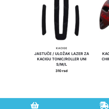
KACIGE
JASTUČE / ULOŽAK LAZER ZA
KAC
KACIGU TONIC/ROLLER UNI
CHI
S/M/L
310
rsd