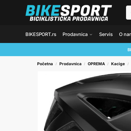
BIKESPORT.rs
Prodavnica
Servis
O na
B
Početna
Prodavnica
OPREMA
Kacige
/
/
/
/