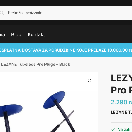
ma
Blog
Kontakt
ESPLATNA DOSTAVA
ZA PORUDŽBINE KOJE PRELAZE
10.000,00 r
LEZYNE Tubeless Pro Plugs – Black
LEZ
Pro 
2.290
r
LEZYNE Tu
Na zal