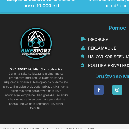
preko 10.000 rsd
porudžbine
Pomoć
‏‏‎‏‏‎ ‎ISPORUKA
‏‏‏‏‎ ‎‎‎‎‎‎REKLAMACIJE‎‎‎
‏‏‎‏‏‎ ‎‎USLOVI KORIŠĆENJ
‏‏‏‎ ‎‎POLITIKA PRIVATN
BIKE SPORT biciklistička prodavnica
Cene na sajtu su iskazane u dinarima sa
Društvene M
uračunatim porezom, a plaćanje se vrši
isključivo u dinarima. Nastojimo da budemo što
precizniji u opisu proizvoda, prikazu slika i cena,
ali ne možemo garantovati da su sve
informacije kompletne i bez grešaka. Svi artikli
prikazani na sajtu su deo naše ponude i ne
podrazumeva da su dostupni u svakom
trenutku.
© 1996 - 2026 SZR BIKE SPORT SVA PRAVA ZADRŽANA.