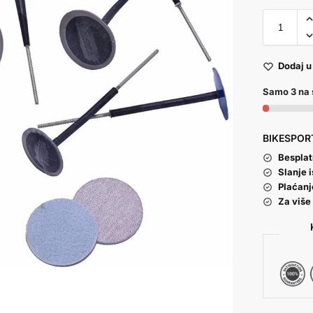
Dodaj u 
Samo 3 na 
BIKESPORT
Besplat
Slanje 
Plaćanj
Za više