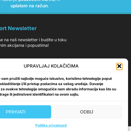
uplatom na račun
.
ort Newsletter
 se na naš newsletter i budite u toku
nim akcijama i popustima!
UPRAVLJAJ KOLAČIĆIMA
vam pružili najbolje moguće iskustvo, koristimo tehnologije poput
Prijavi se
 skladištenje i/ili pristup podacima sa vašeg uređaja. Davanje
 za ovakve tehnologije omogućiće nam obradu informacija kao što su
rage ili jedinstveni identifikatori na ovom sajtu.
PRIHVATI
ODBIJ
Politika privatnosti