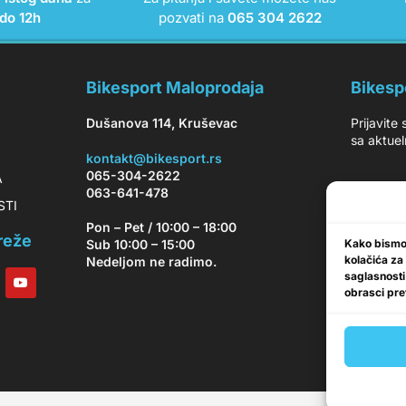
do 12h
pozvati na
065 304 2622
Bikesport Maloprodaja
Bikesp
Dušanova 114, Kruševac
Prijavite
sa aktuel
kontakt@bikesport.rs
065-304-2622
A
063-641-478
OSTI
Pon – Pet / 10:00 – 18:00
reže
Kako bismo 
Sub 10:00 – 15:00
kolačića za
Nedeljom ne radimo.
saglasnosti
obrasci pret