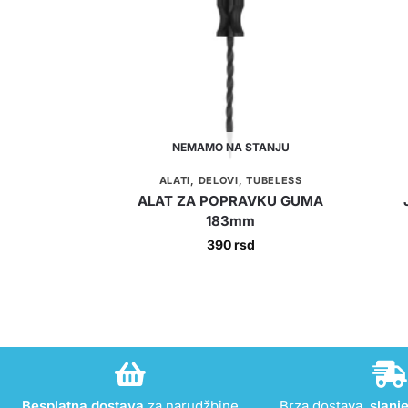
NEMAMO NA STANJU
ALATI
,
DELOVI
,
TUBELESS
ALAT ZA POPRAVKU GUMA
183mm
390
rsd
Besplatna dostava
za narudžbine
Brza dostava,
slanj