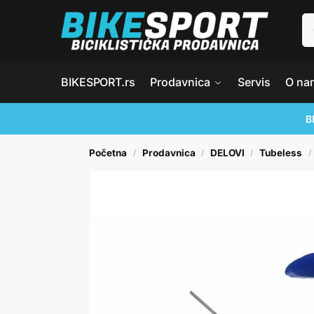
BIKESPORT.rs
Prodavnica
Servis
O na
B
Početna
Prodavnica
DELOVI
Tubeless
/
/
/
/