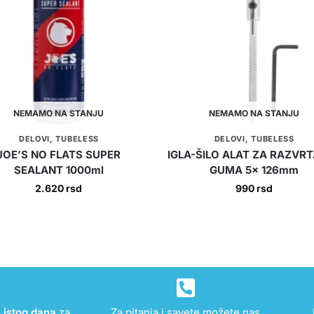
NEMAMO NA STANJU
NEMAMO NA STANJU
DELOVI
,
TUBELESS
DELOVI
,
TUBELESS
JOE’S NO FLATS SUPER
IGLA-ŠILO ALAT ZA RAZVR
SEALANT 1000ml
GUMA 5x 126mm
2.620
rsd
990
rsd
e istog dana
za
Za pitanja i savete možete nas