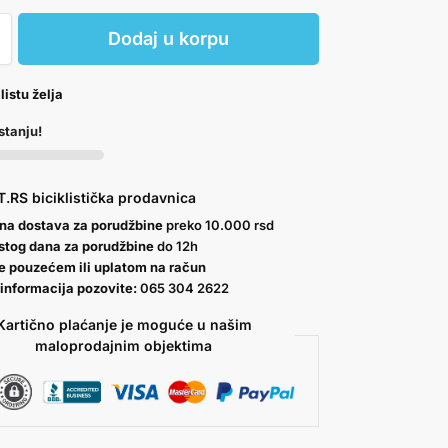
Dodaj u korpu
listu želja
stanju!
.RS biciklistička prodavnica
na dostava za porudžbine
preko 10.000 rsd
istog dana za porudžbine
do 12h
e pouzećem ili uplatom na račun
 informacija pozovite:
065 304 2622
Kartično plaćanje je moguće u našim
maloprodajnim objektima