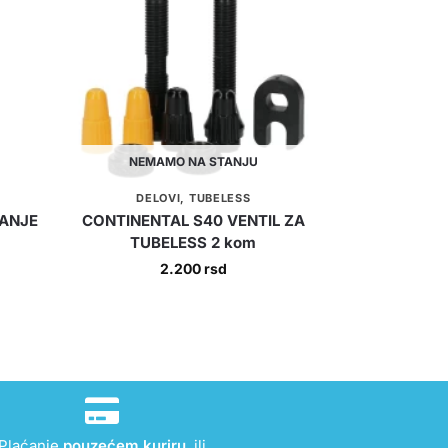
NEMAMO NA STANJU
DELOVI
,
TUBELESS
TANJE
CONTINENTAL S40 VENTIL ZA
TUBELESS 2 kom
2.200
rsd
Plaćanje
pouzećem kuriru
, ili