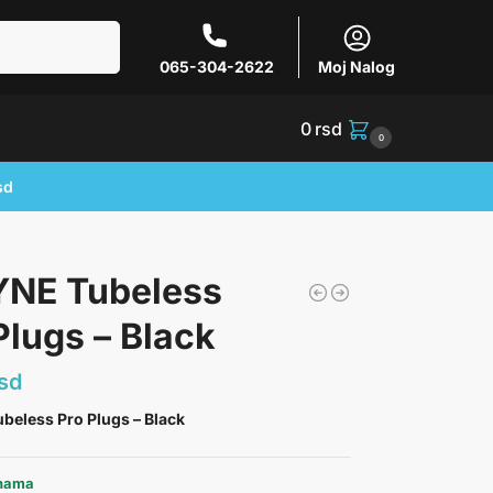
Pretraži
065-304-2622
Moj Nalog
0
rsd
0
sd
YNE Tubeless
Plugs – Black
sd
beless Pro Plugs – Black
ihama