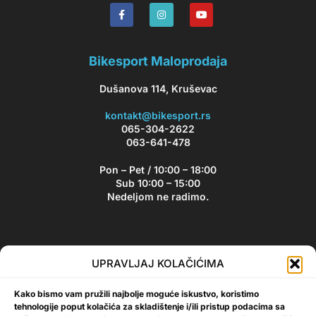
Bikesport Maloprodaja
Dušanova 114, Kruševac
kontakt@bikesport.rs
065-304-2622
063-641-478
Pon – Pet / 10:00 – 18:00
Sub 10:00 – 15:00
Nedeljom ne radimo.
Bikesport Newsletter
UPRAVLJAJ KOLAČIĆIMA
Prijavite se na naš newsletter i budite u toku sa aktuelnim
Kako bismo vam pružili najbolje moguće iskustvo, koristimo
akcijama i popustima!
tehnologije poput kolačića za skladištenje i/ili pristup podacima sa