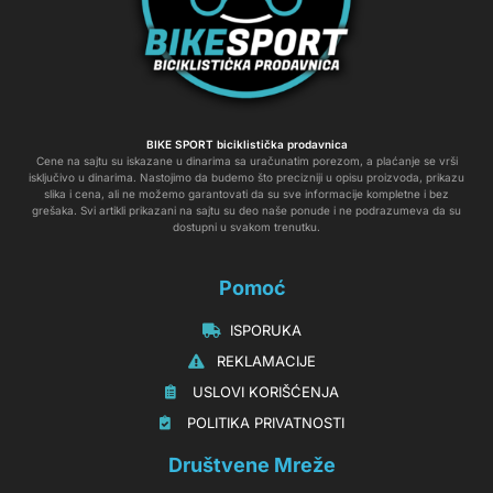
BIKE SPORT biciklistička prodavnica
Cene na sajtu su iskazane u dinarima sa uračunatim porezom, a plaćanje se vrši
isključivo u dinarima. Nastojimo da budemo što precizniji u opisu proizvoda, prikazu
slika i cena, ali ne možemo garantovati da su sve informacije kompletne i bez
grešaka. Svi artikli prikazani na sajtu su deo naše ponude i ne podrazumeva da su
dostupni u svakom trenutku.
Pomoć
‏‏‎‏‏‎ ‎ISPORUKA
‏‏‏‏‎ ‎‎‎‎‎‎REKLAMACIJE‎‎‎
‏‏‎‏‏‎ ‎‎USLOVI KORIŠĆENJA
‏‏‏‎ ‎‎POLITIKA PRIVATNOSTI
Društvene Mreže