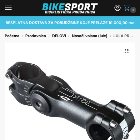
0
BESPLATNA DOSTAVA
ZA PORUDŽBINE KOJE PRELAZE
10.000,00 rsd
Početna
Prodavnica
DELOVI
Nosači volana (lule)
LULA PRO LT ADJUSTABLE OS AHEAD 1-1/8″ 31.8x110MM BLACK (17) (HS...
/
/
/
/