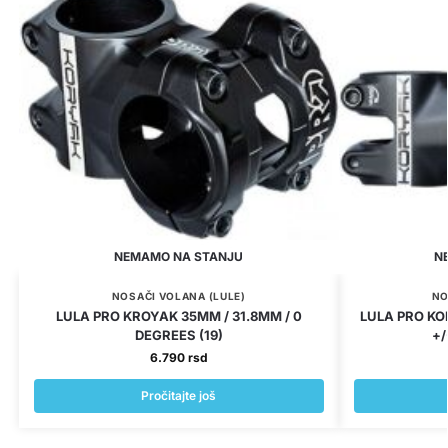
NEMAMO NA STANJU
N
NOSAČI VOLANA (LULE)
NO
LULA PRO KROYAK 35MM / 31.8MM / 0
LULA PRO KO
DEGREES (19)
+/
6.790
rsd
Pročitajte još