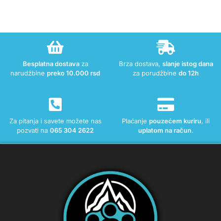
Besplatna dostava
za
Brza dostava,
slanje istog dana
narudžbine
preko 10.000 rsd
za porudžbine
do 12h
Za pitanja i savete možete nas
Plaćanje
pouzećem kuriru
, ili
pozvati na
065 304 2622
uplatom na račun
.