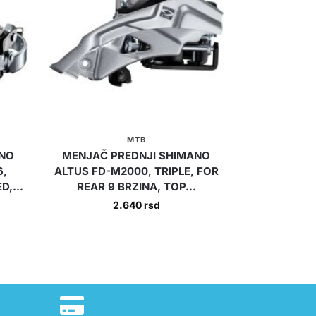
MTB
ANO
MENJAČ PREDNJI SHIMANO
6,
ALTUS FD-M2000, TRIPLE, FOR
D,...
REAR 9 BRZINA, TOP...
2.640
rsd