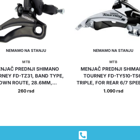
NEMAMO NA STANJU
NEMAMO NA STANJU
MTB
MTB
NJAČ PREDNJI SHIMANO
MENJAČ PREDNJI SHIM
NEY FD-TZ31, BAND TYPE,
TOURNEY FD-TY510-TS
OWN ROUTE, 28.6MM,...
TRIPLE, FOR REAR 6/7 SPEE
260
rsd
1.090
rsd