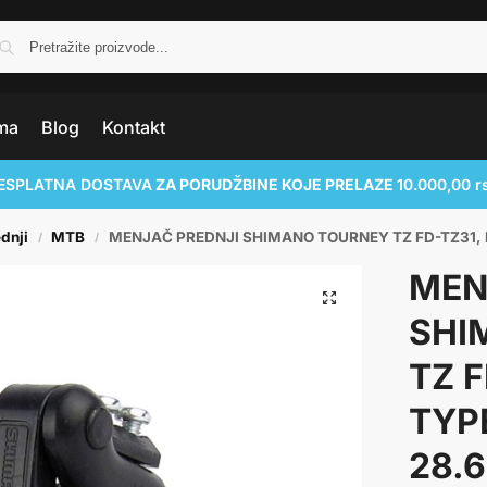
ma
Blog
Kontakt
ESPLATNA DOSTAVA
ZA PORUDŽBINE KOJE PRELAZE
10.000,00 r
dnji
MTB
MENJAČ PREDNJI SHIMANO TOURNEY TZ FD-TZ31, 
/
/
MEN
SHI
TZ 
TYP
28.6