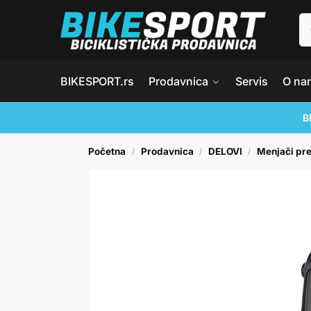
BIKESPORT.rs
Prodavnica
Servis
O na
B
Početna
Prodavnica
DELOVI
Menjači pre
/
/
/