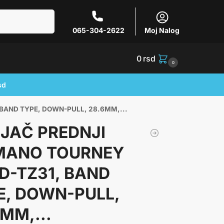
Pretraži
065-304-2622
Moj Nalog
0
rsd
0
sd
BAND TYPE, DOWN-PULL, 28.6MM,...
JAČ PREDNJI
MANO TOURNEY
FD-TZ31, BAND
E, DOWN-PULL,
MM,...