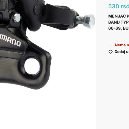
530
rs
MENJAČ P
BAND TYP
66-69, B
Nema n
Dodaj u 