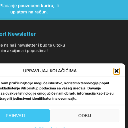
Plaćanje
pouzećem kuriru
, ili
uplatom na račun
.
ort Newsletter
 se na naš newsletter i budite u toku
nim akcijama i popustima!
UPRAVLJAJ KOLAČIĆIMA
vam pružili najbolje moguće iskustvo, koristimo tehnologije poput
Prijavi se
 skladištenje i/ili pristup podacima sa vašeg uređaja. Davanje
 za ovakve tehnologije omogućiće nam obradu informacija kao što su
rage ili jedinstveni identifikatori na ovom sajtu.
PRIHVATI
ODBIJ