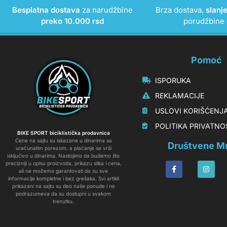
Besplatna dostava
za narudžbine
Brza dostava,
slanj
preko 10.000 rsd
porudžbine
Pomoć
‏‏‎‏‏‎ ‎ISPORUKA
‏‏‏‏‎ ‎‎‎‎‎‎REKLAMACIJE‎‎‎
‏‏‎‏‏‎ ‎‎USLOVI KORIŠĆENJ
‏‏‏‎ ‎‎POLITIKA PRIVATN
BIKE SPORT biciklistička prodavnica
Cene na sajtu su iskazane u dinarima sa
Društvene M
uračunatim porezom, a plaćanje se vrši
isključivo u dinarima. Nastojimo da budemo što
precizniji u opisu proizvoda, prikazu slika i cena,
ali ne možemo garantovati da su sve
informacije kompletne i bez grešaka. Svi artikli
prikazani na sajtu su deo naše ponude i ne
podrazumeva da su dostupni u svakom
trenutku.