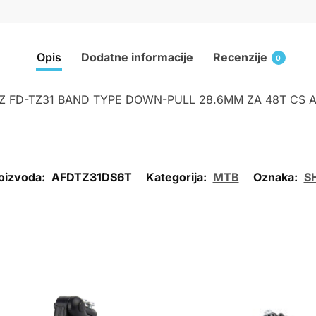
Opis
Dodatne informacije
Recenzije
0
 FD-TZ31 BAND TYPE DOWN-PULL 28.6MM ZA 48T CS A
roizvoda:
AFDTZ31DS6T
Kategorija:
MTB
Oznaka:
S