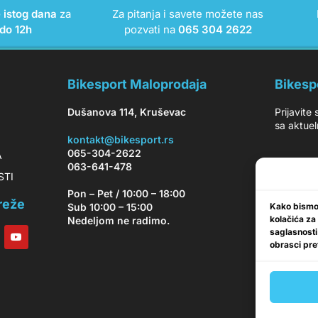
e istog dana
za
Za pitanja i savete možete nas
do 12h
pozvati na
065 304 2622
Bikesport Maloprodaja
Bikesp
Dušanova 114, Kruševac
Prijavite
sa aktuel
kontakt@bikesport.rs
065-304-2622
A
063-641-478
OSTI
Pon – Pet / 10:00 – 18:00
reže
Kako bismo 
Sub 10:00 – 15:00
kolačića za
Nedeljom ne radimo.
saglasnosti
obrasci pret