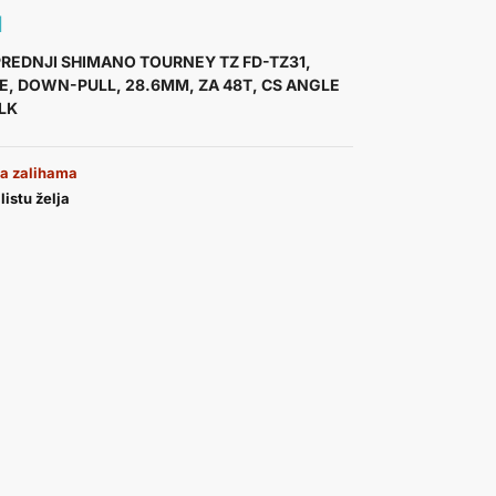
d
REDNJI SHIMANO TOURNEY TZ FD-TZ31,
E, DOWN-PULL, 28.6MM, ZA 48T, CS ANGLE
ULK
a zalihama
listu želja