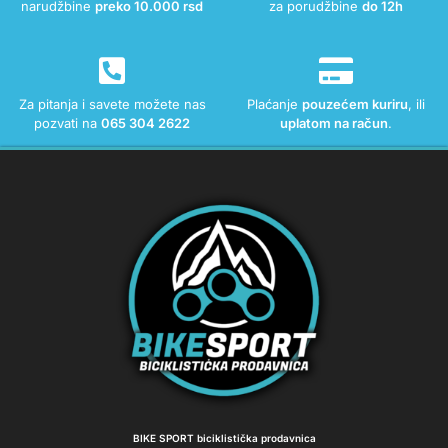
narudžbine
preko 10.000 rsd
za porudžbine
do 12h
Za pitanja i savete možete nas
Plaćanje
pouzećem kuriru
, ili
pozvati na
065 304 2622
uplatom na račun
.
BIKE SPORT biciklistička prodavnica