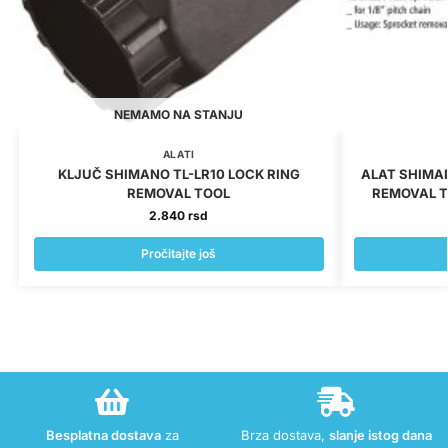
NEMAMO NA STANJU
ALATI
KLJUČ SHIMANO TL-LR10 LOCK RING
ALAT SHIMA
REMOVAL TOOL
REMOVAL T
2.840
rsd
Pročitajte još
Besplatna dostava
za
Brza dostava,
slanje istog dana