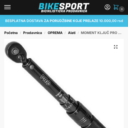
0
BESPLATNA DOSTAVA
ZA PORUDŽBINE KOJE PRELAZE
10.000,00 rsd
Početna
Prodavnica
OPREMA
Alati
MOMENT KLJUČ PRO TORQUE WRENCH, 2 TO 15NM
/
/
/
/