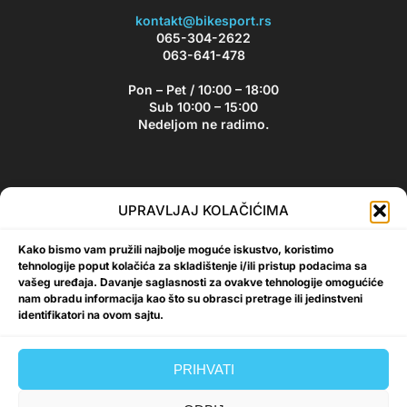
kontakt@bikesport.rs
065-304-2622
063-641-478
Pon – Pet / 10:00 – 18:00
Sub 10:00 – 15:00
Nedeljom ne radimo.
Bikesport Newsletter
UPRAVLJAJ KOLAČIĆIMA
Prijavite se na naš newsletter i budite u toku sa aktuelnim
Kako bismo vam pružili najbolje moguće iskustvo, koristimo
akcijama i popustima!
tehnologije poput kolačića za skladištenje i/ili pristup podacima sa
vašeg uređaja. Davanje saglasnosti za ovakve tehnologije omogućiće
nam obradu informacija kao što su obrasci pretrage ili jedinstveni
identifikatori na ovom sajtu.
Prijavi se
PRIHVATI