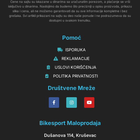
Cene na sajtu su iskazane u dinarima sa uračunatim porezom, a plaćanje se vrši
isključivo u dinarima. Nastojimo da budemo što precizniji u opisu proizvoda, prikazu
slika i cena, ali ne možemo garantovati da su sve informacije kompletne i bez
grešaka. Svi artikli prikazani na sajtu su deo naše ponude i ne podrazumeva da su
dostupni u svakom trenutku.
Pomoć
‏‏‎‏‏‎ ‎ISPORUKA
‏‏‏‏‎ ‎‎‎‎‎‎REKLAMACIJE‎‎‎
‏‏‎‏‏‎ ‎‎USLOVI KORIŠĆENJA
‏‏‏‎ ‎‎POLITIKA PRIVATNOSTI
Društvene Mreže
Bikesport Maloprodaja
Dušanova 114, Kruševac