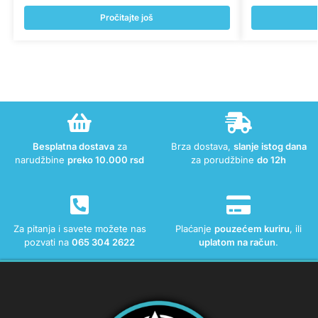
Pročitajte još
Besplatna dostava
za
Brza dostava,
slanje istog dana
narudžbine
preko 10.000 rsd
za porudžbine
do 12h
Za pitanja i savete možete nas
Plaćanje
pouzećem kuriru
, ili
pozvati na
065 304 2622
uplatom na račun
.