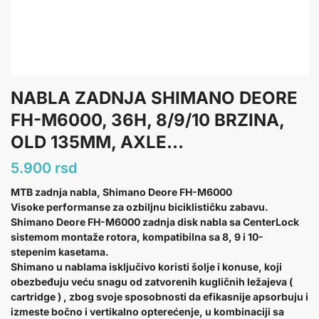
NABLA ZADNJA SHIMANO DEORE
FH-M6000, 36H, 8/9/10 BRZINA,
OLD 135MM, AXLE...
5.900
rsd
MTB zadnja nabla, Shimano Deore FH-M6000
Visoke performanse za ozbiljnu biciklističku zabavu.
Shimano Deore FH-M6000 zadnja disk nabla sa CenterLock
sistemom montaže rotora, kompatibilna sa 8, 9 i 10-
stepenim kasetama.
Shimano u nablama isključivo koristi šolje i konuse, koji
obezbeđuju veću snagu od zatvorenih kugličnih ležajeva (
cartridge ) , zbog svoje sposobnosti da efikasnije apsorbuju i
izmeste bočno i vertikalno opterećenje, u kombinaciji sa