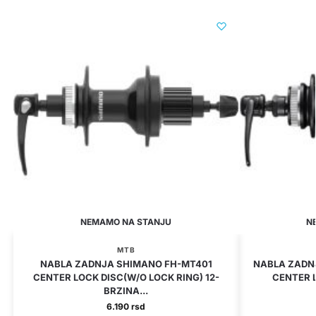
NEMAMO NA STANJU
N
MTB
NABLA ZADNJA SHIMANO FH-MT401
NABLA ZADN
CENTER LOCK DISC(W/O LOCK RING) 12-
CENTER L
BRZINA...
6.190
rsd