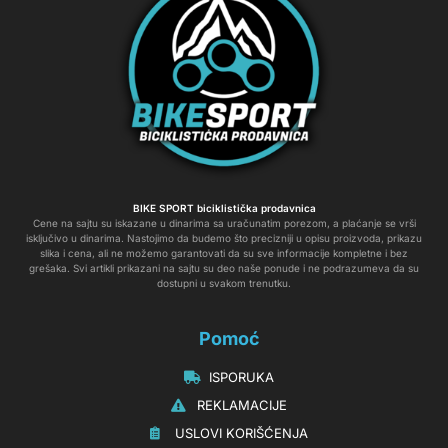
BIKE SPORT biciklistička prodavnica
Cene na sajtu su iskazane u dinarima sa uračunatim porezom, a plaćanje se vrši
isključivo u dinarima. Nastojimo da budemo što precizniji u opisu proizvoda, prikazu
slika i cena, ali ne možemo garantovati da su sve informacije kompletne i bez
grešaka. Svi artikli prikazani na sajtu su deo naše ponude i ne podrazumeva da su
dostupni u svakom trenutku.
Pomoć
‏‏‎‏‏‎ ‎ISPORUKA
‏‏‏‏‎ ‎‎‎‎‎‎REKLAMACIJE‎‎‎
‏‏‎‏‏‎ ‎‎USLOVI KORIŠĆENJA