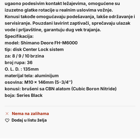
ugaono podesivim kontakt ležajevima, omogućene su
izuzetno glatke rotacije u realnim uslovima vožnje.
Konusi takođe omogućavaju podešavanja, lakše održavanje i
servisiranje. Pouzdani lavirint zaptivači, sprečavaju ulazak
vode i prljavštine, garantuju dug vek trajanja.
Specifikacija:
model: Shimano Deore FH-M6000
tip: disk Center Lock sistem
za: 8 / 9 / 10 brzina
broj rupa: 36
O. L. D. : 135mm
materijal tela: aluminijum
osovina: M10 x 146mm (5-3/4″)
konusi: brušeni sa CBN alatom (Cubic Boron Nitride)
boja: Series Black
Nema na zalihama
Dodaj u listu želja