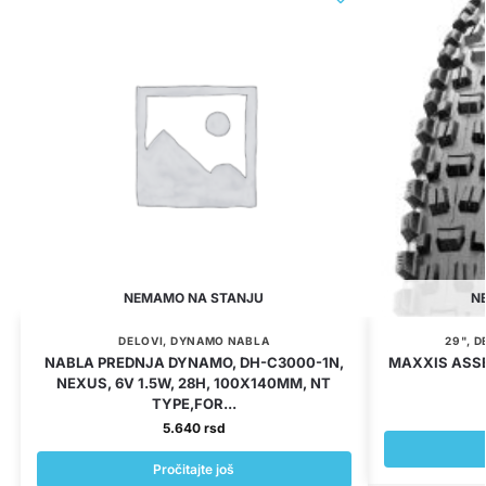
NEMAMO NA STANJU
N
DELOVI
,
DYNAMO NABLA
29"
,
D
NABLA PREDNJA DYNAMO, DH-C3000-1N,
MAXXIS ASSE
NEXUS, 6V 1.5W, 28H, 100X140MM, NT
TYPE,FOR...
5.640
rsd
Pročitajte još