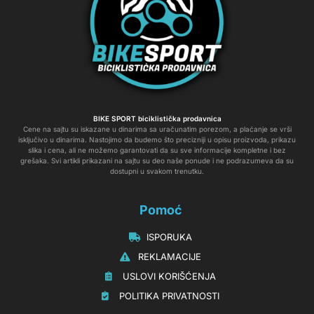
BIKE SPORT biciklistička prodavnica
Cene na sajtu su iskazane u dinarima sa uračunatim porezom, a plaćanje se vrši
isključivo u dinarima. Nastojimo da budemo što precizniji u opisu proizvoda, prikazu
slika i cena, ali ne možemo garantovati da su sve informacije kompletne i bez
grešaka. Svi artikli prikazani na sajtu su deo naše ponude i ne podrazumeva da su
dostupni u svakom trenutku.
Pomoć
‏‏‎‏‏‎ ‎ISPORUKA
‏‏‏‏‎ ‎‎‎‎‎‎REKLAMACIJE‎‎‎
‏‏‎‏‏‎ ‎‎USLOVI KORIŠĆENJA
‏‏‏‎ ‎‎POLITIKA PRIVATNOSTI