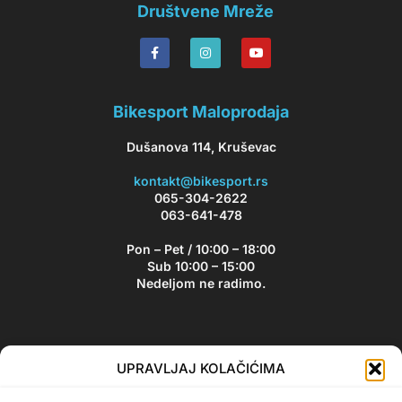
Društvene Mreže
Bikesport Maloprodaja
Dušanova 114, Kruševac
kontakt@bikesport.rs
065-304-2622
063-641-478
Pon – Pet / 10:00 – 18:00
Sub 10:00 – 15:00
Nedeljom ne radimo.
Bikesport Newsletter
UPRAVLJAJ KOLAČIĆIMA
Prijavite se na naš newsletter i budite u toku sa aktuelnim