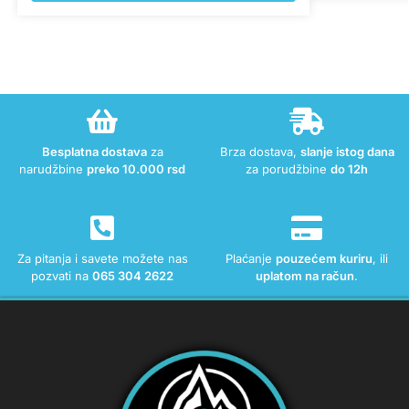
Besplatna dostava
za
Brza dostava,
slanje istog dana
narudžbine
preko 10.000 rsd
za porudžbine
do 12h
Za pitanja i savete možete nas
Plaćanje
pouzećem kuriru
, ili
pozvati na
065 304 2622
uplatom na račun
.