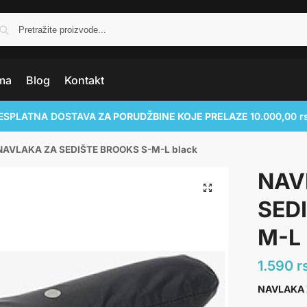
ma
Blog
Kontakt
ESPLATNA DOSTAVA
ZA PORUDŽBINE KOJE PRELAZE
10.000,00 r
NAVLAKA ZA SEDIŠTE BROOKS S-M-L black
NAV
SED
M-L 
1.590
r
NAVLAKA 