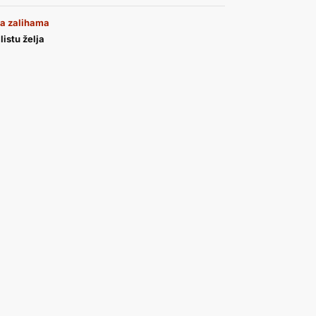
a zalihama
listu želja