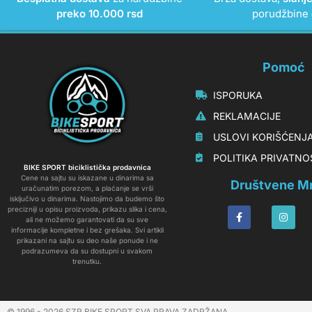
preko 10.000 rsd
porudžbine
Pomoć
‏‏‎‏‏‎ ‎ISPORUKA
‏‏‏‏‎ ‎‎‎‎‎‎REKLAMACIJE‎‎‎
‏‏‎‏‏‎ ‎‎USLOVI KORIŠĆENJ
‏‏‏‎ ‎‎POLITIKA PRIVATN
BIKE SPORT biciklistička prodavnica
Cene na sajtu su iskazane u dinarima sa
Društvene M
uračunatim porezom, a plaćanje se vrši
isključivo u dinarima. Nastojimo da budemo što
precizniji u opisu proizvoda, prikazu slika i cena,
ali ne možemo garantovati da su sve
informacije kompletne i bez grešaka. Svi artikli
prikazani na sajtu su deo naše ponude i ne
podrazumeva da su dostupni u svakom
trenutku.
© 1996 - 2026 SZR BIKE SPORT SVA PRAVA ZADRŽANA.