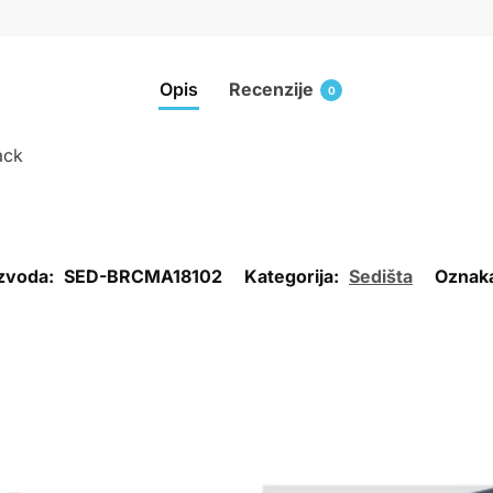
Opis
Recenzije
0
ack
izvoda:
SED-BRCMA18102
Kategorija:
Sedišta
Oznak