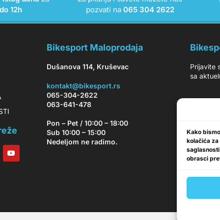
do 12h
pozvati na
065 304 2622
Bikesport Maloprodaja
Bikesp
Dušanova 114, Kruševac
Prijavite
sa aktuel
kontakt@bikesport.rs
065-304-2622
A
063-641-478
OSTI
Pon – Pet / 10:00 – 18:00
reže
Kako bismo 
Sub 10:00 – 15:00
kolačića za
Nedeljom ne radimo.
saglasnosti
obrasci pret