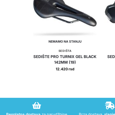
NEMAMO NA STANJU
SEDIŠTA
SEDIŠTE PRO TURNIX GEL BLACK
SED
142MM (19)
12.420
rsd
Besplatna dostava
za narudžbine
Brza dostava,
slanj