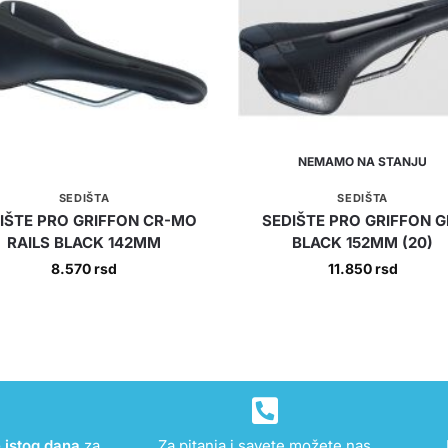
NEMAMO NA STANJU
SEDIŠTA
SEDIŠTA
IŠTE PRO GRIFFON CR-MO
SEDIŠTE PRO GRIFFON G
RAILS BLACK 142MM
BLACK 152MM (20)
8.570
rsd
11.850
rsd
e istog dana
za
Za pitanja i savete možete nas