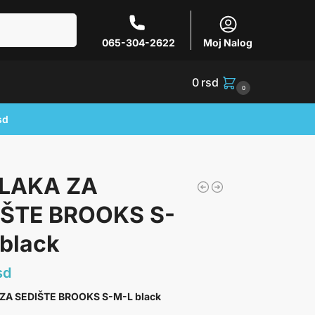
Pretraži
065-304-2622
Moj Nalog
0
rsd
0
sd
LAKA ZA
IŠTE BROOKS S-
black
sd
ZA SEDIŠTE BROOKS S-M-L black