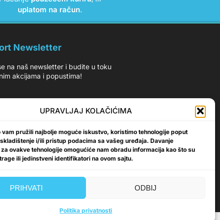
uplatom na račun
.
ort Newsletter
 se na naš newsletter i budite u toku
nim akcijama i popustima!
UPRAVLJAJ KOLAČIĆIMA
vam pružili najbolje moguće iskustvo, koristimo tehnologije poput
Prijavi se
 skladištenje i/ili pristup podacima sa vašeg uređaja. Davanje
 za ovakve tehnologije omogućiće nam obradu informacija kao što su
rage ili jedinstveni identifikatori na ovom sajtu.
PRIHVATI
ODBIJ
Politika privatnosti