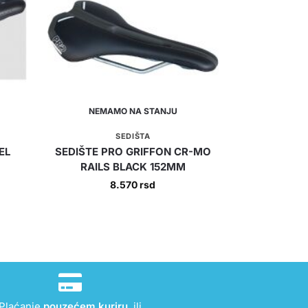
NEMAMO NA STANJU
SEDIŠTA
EL
SEDIŠTE PRO GRIFFON CR-MO
RAILS BLACK 152MM
8.570
rsd
Plaćanje
pouzećem kuriru
, ili