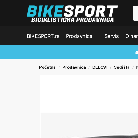
BIKESPORT.rs
Prodavnica
Servis
O na
B
Početna
Prodavnica
DELOVI
Sedišta
/
/
/
/