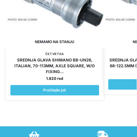
NEMAMO NA STANJU
N
ČETVRTKA
SREDNJA GLAVA SHIMANO BB-UN26,
SREDNJA GLA
ITALIAN, 70-113MM, AXLE SQUARE, W/O
68-122.5MM (
FIXING...
1.820
rsd
Pročitajte još