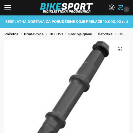
0
BESPLATNA DOSTAVA
ZA PORUDŽBINE KOJE PRELAZE
10.000,00 rsd
Početna
Prodavnica
DELOVI
Srednje glave
Četvrtka
OSOVINA SREDNJEG POGONA ČETVRTKA 5U
/
/
/
/
/