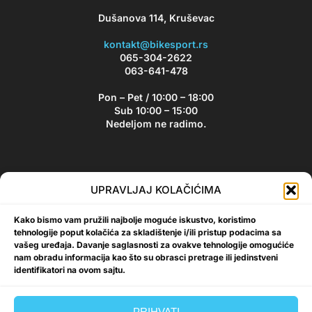
Dušanova 114, Kruševac
kontakt@bikesport.rs
065-304-2622
063-641-478
Pon – Pet / 10:00 – 18:00
Sub 10:00 – 15:00
Nedeljom ne radimo.
Bikesport Newsletter
UPRAVLJAJ KOLAČIĆIMA
Prijavite se na naš newsletter i budite u toku sa aktuelnim
Kako bismo vam pružili najbolje moguće iskustvo, koristimo
akcijama i popustima!
tehnologije poput kolačića za skladištenje i/ili pristup podacima sa
vašeg uređaja. Davanje saglasnosti za ovakve tehnologije omogućiće
nam obradu informacija kao što su obrasci pretrage ili jedinstveni
identifikatori na ovom sajtu.
Prijavi se
PRIHVATI