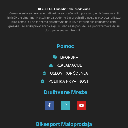
BIKE SPORT biciklistička prodavnica
Cene na sajtu su iskazane u dinarima sa uračunatim porezom, a plaćanje se vrši
isključivo u dinarima. Nastojimo da budemo što precizniji u opisu proizvoda, prikazu
slika i cena, ali ne možemo garantovati da su sve informacije kompletne i bez
grešaka. Svi artikli prikazani na sajtu su deo naše ponude i ne podrazumeva da su
dostupni u svakom trenutku.
Pomoć
‏‏‎‏‏‎ ‎ISPORUKA
‏‏‏‏‎ ‎‎‎‎‎‎REKLAMACIJE‎‎‎
‏‏‎‏‏‎ ‎‎USLOVI KORIŠĆENJA
‏‏‏‎ ‎‎POLITIKA PRIVATNOSTI
Društvene Mreže
Bikesport Maloprodaja