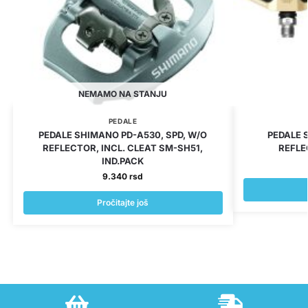
NEMAMO NA STANJU
PEDALE
PEDALE SHIMANO PD-A530, SPD, W/O
PEDALE 
REFLECTOR, INCL. CLEAT SM-SH51,
REFLE
IND.PACK
9.340
rsd
Pročitajte još