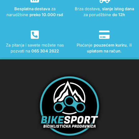
Besplatna dostava
za
Brza dostava,
slanje istog dana
narudžbine
preko 10.000 rsd
za porudžbine
do 12h
Za pitanja i savete možete nas
Plaćanje
pouzećem kuriru
, ili
pozvati na
065 304 2622
uplatom na račun
.