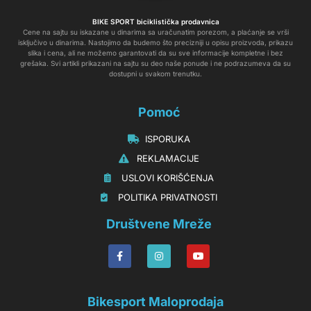
BIKE SPORT biciklistička prodavnica
Cene na sajtu su iskazane u dinarima sa uračunatim porezom, a plaćanje se vrši
isključivo u dinarima. Nastojimo da budemo što precizniji u opisu proizvoda, prikazu
slika i cena, ali ne možemo garantovati da su sve informacije kompletne i bez
grešaka. Svi artikli prikazani na sajtu su deo naše ponude i ne podrazumeva da su
dostupni u svakom trenutku.
Pomoć
‏‏‎‏‏‎ ‎ISPORUKA
‏‏‏‏‎ ‎‎‎‎‎‎REKLAMACIJE‎‎‎
‏‏‎‏‏‎ ‎‎USLOVI KORIŠĆENJA
‏‏‏‎ ‎‎POLITIKA PRIVATNOSTI
Društvene Mreže
Bikesport Maloprodaja