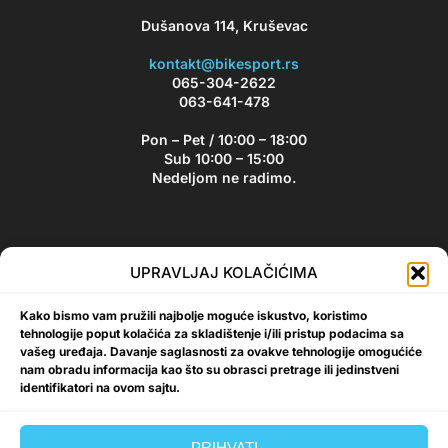
Dušanova 114, Kruševac
kontakt@bikesport.rs
065-304-2622
063-641-478
Pon – Pet / 10:00 – 18:00
Sub 10:00 – 15:00
Nedeljom ne radimo.
Bikesport Newsletter
UPRAVLJAJ KOLAČIĆIMA
Prijavite se na naš newsletter i budite u toku sa aktuelnim
Kako bismo vam pružili najbolje moguće iskustvo, koristimo
akcijama i popustima!
tehnologije poput kolačića za skladištenje i/ili pristup podacima sa
vašeg uređaja. Davanje saglasnosti za ovakve tehnologije omogućiće
nam obradu informacija kao što su obrasci pretrage ili jedinstveni
identifikatori na ovom sajtu.
Prijavi se
PRIHVATI