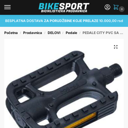
0
BESPLATNA DOSTAVA
ZA PORUDŽBINE KOJE PRELAZE
10.000,00 rsd
Početna
Prodavnica
DELOVI
Pedale
PEDALE CITY PVC SA LEŽAJEM FP-804
/
/
/
/