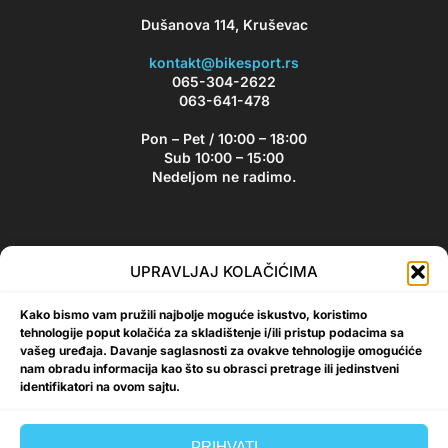
Dušanova 114, Kruševac
kontakt@bikesport.rs
065-304-2622
063-641-478
Pon – Pet / 10:00 – 18:00
Sub 10:00 – 15:00
Nedeljom ne radimo.
Bikesport Newsletter
UPRAVLJAJ KOLAČIĆIMA
Prijavite se na naš newsletter i budite u toku sa aktuelnim
Kako bismo vam pružili najbolje moguće iskustvo, koristimo
akcijama i popustima!
tehnologije poput kolačića za skladištenje i/ili pristup podacima sa
vašeg uređaja. Davanje saglasnosti za ovakve tehnologije omogućiće
nam obradu informacija kao što su obrasci pretrage ili jedinstveni
identifikatori na ovom sajtu.
Prijavi se
PRIHVATI