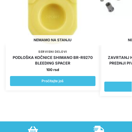
NEMAMO NA STANJU
N
SERVISNI DELOVI
PODLOŠKA KOČNICE SHIMANO BR-R9270
ZAVRTANJ 
BLEEDING SPACER
PREDNJI P
100
rsd
Pročitajte još