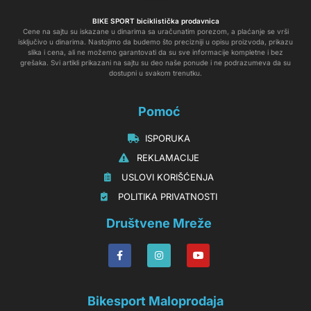
BIKE SPORT biciklistička prodavnica
Cene na sajtu su iskazane u dinarima sa uračunatim porezom, a plaćanje se vrši
isključivo u dinarima. Nastojimo da budemo što precizniji u opisu proizvoda, prikazu
slika i cena, ali ne možemo garantovati da su sve informacije kompletne i bez
grešaka. Svi artikli prikazani na sajtu su deo naše ponude i ne podrazumeva da su
dostupni u svakom trenutku.
Pomoć
‏‏‎‏‏‎ ‎ISPORUKA
‏‏‏‏‎ ‎‎‎‎‎‎REKLAMACIJE‎‎‎
‏‏‎‏‏‎ ‎‎USLOVI KORIŠĆENJA
‏‏‏‎ ‎‎POLITIKA PRIVATNOSTI
Društvene Mreže
Bikesport Maloprodaja