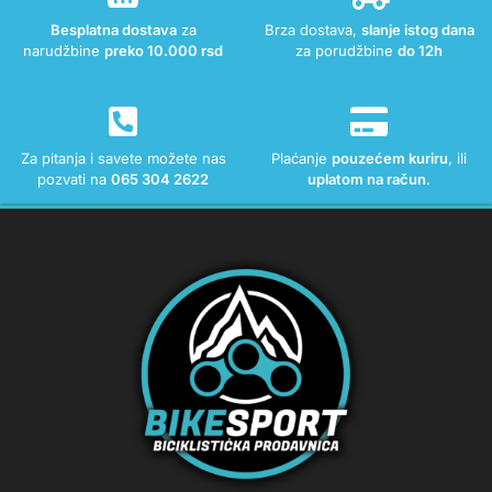
Besplatna dostava
za
Brza dostava,
slanje istog dana
narudžbine
preko 10.000 rsd
za porudžbine
do 12h
Za pitanja i savete možete nas
Plaćanje
pouzećem kuriru
, ili
pozvati na
065 304 2622
uplatom na račun
.