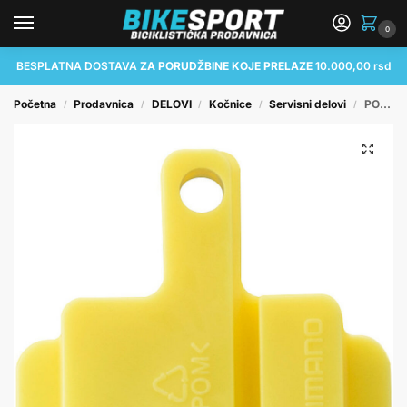
0
BESPLATNA DOSTAVA
ZA PORUDŽBINE KOJE PRELAZE
10.000,00 rsd
Početna
Prodavnica
DELOVI
Kočnice
Servisni delovi
PODLOŠKA KOČNICE SHIMANO BR-RS505 BLEEDING SPACER
/
/
/
/
/