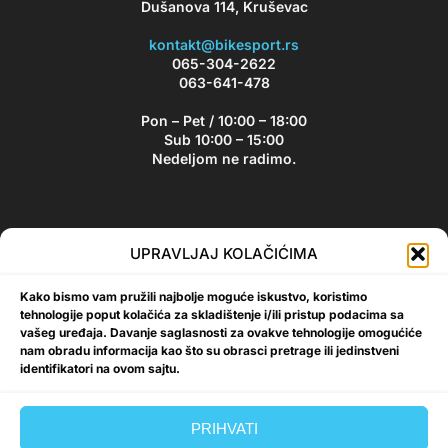
Dušanova 114, Kruševac
kontakt@bikesport.rs
065-304-2622
063-641-478
Pon – Pet / 10:00 – 18:00
Sub 10:00 – 15:00
Nedeljom ne radimo.
Bikesport Newsletter
UPRAVLJAJ KOLAČIĆIMA
Prijavite se na naš newsletter i budite u toku sa aktuelnim
Kako bismo vam pružili najbolje moguće iskustvo, koristimo
akcijama i popustima!
tehnologije poput kolačića za skladištenje i/ili pristup podacima sa
vašeg uređaja. Davanje saglasnosti za ovakve tehnologije omogućiće
nam obradu informacija kao što su obrasci pretrage ili jedinstveni
identifikatori na ovom sajtu.
Prijavi se
PRIHVATI