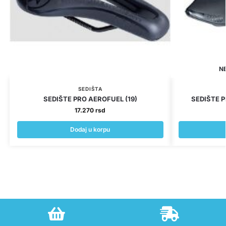
N
SEDIŠTA
SEDIŠTE PRO AEROFUEL (19)
SEDIŠTE 
17.270
rsd
Dodaj u korpu