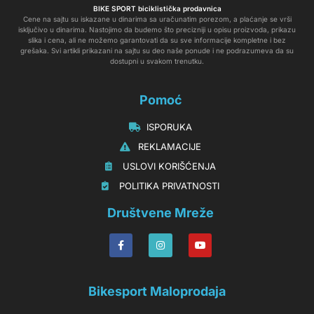
BIKE SPORT biciklistička prodavnica
Cene na sajtu su iskazane u dinarima sa uračunatim porezom, a plaćanje se vrši
isključivo u dinarima. Nastojimo da budemo što precizniji u opisu proizvoda, prikazu
slika i cena, ali ne možemo garantovati da su sve informacije kompletne i bez
grešaka. Svi artikli prikazani na sajtu su deo naše ponude i ne podrazumeva da su
dostupni u svakom trenutku.
Pomoć
‏‏‎‏‏‎ ‎ISPORUKA
‏‏‏‏‎ ‎‎‎‎‎‎REKLAMACIJE‎‎‎
‏‏‎‏‏‎ ‎‎USLOVI KORIŠĆENJA
‏‏‏‎ ‎‎POLITIKA PRIVATNOSTI
Društvene Mreže
Bikesport Maloprodaja