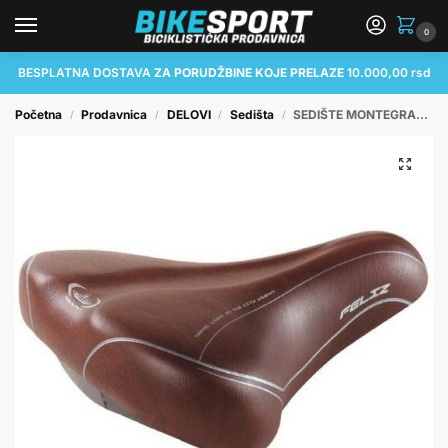
0
BESPLATNA DOSTAVA
ZA PORUDŽBINE KOJE PRELAZE
10.000,00 rsd
Početna
Prodavnica
DELOVI
Sedišta
SEDIŠTE MONTEGRAPPA FELIZ scansano
/
/
/
/