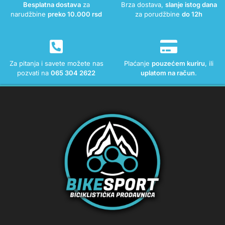
Besplatna dostava
za
Brza dostava,
slanje istog dana
narudžbine
preko 10.000 rsd
za porudžbine
do 12h
Za pitanja i savete možete nas
Plaćanje
pouzećem kuriru
, ili
pozvati na
065 304 2622
uplatom na račun
.