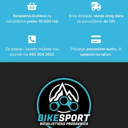
Besplatna dostava
za
Brza dostava,
slanje istog dana
narudžbine
preko 10.000 rsd
za porudžbine
do 12h
Za pitanja i savete možete nas
Plaćanje
pouzećem kuriru
, ili
pozvati na
065 304 2622
uplatom na račun
.