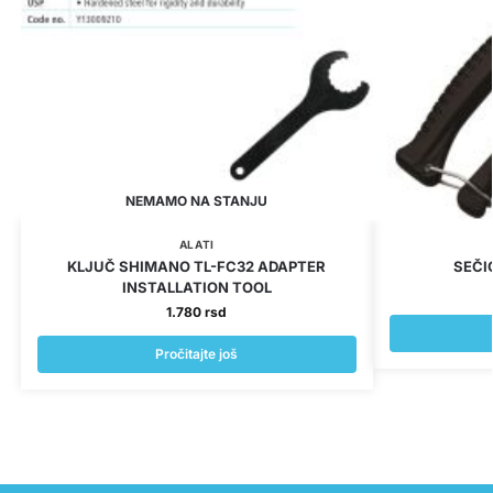
NEMAMO NA STANJU
ALATI
KLJUČ SHIMANO TL-FC32 ADAPTER
SEČI
INSTALLATION TOOL
1.780
rsd
Pročitajte još