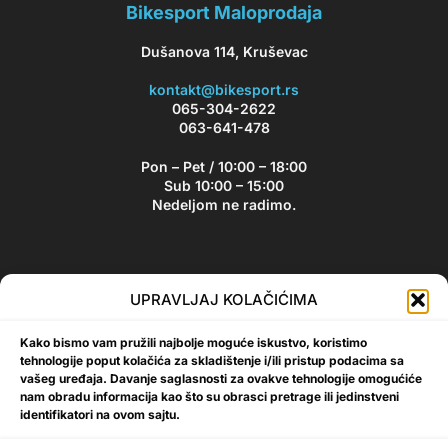
Bikesport Maloprodaja
Dušanova 114, Kruševac
kontakt@bikesport.rs
065-304-2622
063-641-478
Pon – Pet / 10:00 – 18:00
Sub 10:00 – 15:00
Nedeljom ne radimo.
Bikesport Newsletter
UPRAVLJAJ KOLAČIĆIMA
Prijavite se na naš newsletter i budite u toku sa aktuelnim
Kako bismo vam pružili najbolje moguće iskustvo, koristimo
akcijama i popustima!
tehnologije poput kolačića za skladištenje i/ili pristup podacima sa
vašeg uređaja. Davanje saglasnosti za ovakve tehnologije omogućiće
nam obradu informacija kao što su obrasci pretrage ili jedinstveni
identifikatori na ovom sajtu.