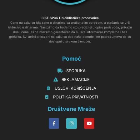
BIKE SPORT biciklistička prodavnica
Cene na sajtu su iskazane u dinarima sa uračunatim porezom, a plaćanje se vrši
isključivo u dinarima. Nastojimo da budemo što precizniji u opisu proizvoda, prikazu
slika i cena, ali ne možemo garantovati da su sve informacije kompletne i bez
grešaka. Svi artikli prikazani na sajtu su deo naše ponude i ne podrazumeva da su
dostupni u svakom trenutku.
Pomoć
‏‏‎‏‏‎ ‎ISPORUKA
‏‏‏‏‎ ‎‎‎‎‎‎REKLAMACIJE‎‎‎
‏‏‎‏‏‎ ‎‎USLOVI KORIŠĆENJA
‏‏‏‎ ‎‎POLITIKA PRIVATNOSTI
Društvene Mreže