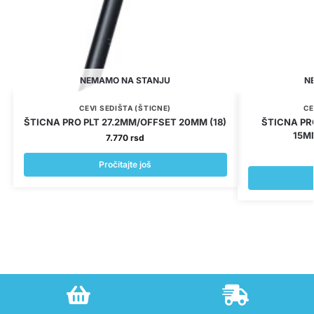
NEMAMO NA STANJU
N
CEVI SEDIŠTA (ŠTICNE)
CE
ŠTICNA PRO PLT 27.2MM/OFFSET 20MM (18)
ŠTICNA P
15MM
7.770
rsd
Pročitajte još