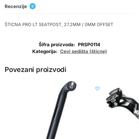
Recenzije
0
ŠTICNA PRO LT SEATPOST, 27.2MM / 0MM OFFSET
Šifra proizvoda:
PRSP0114
Kategorija:
Cevi sedišta (šticne)
Povezani proizvodi