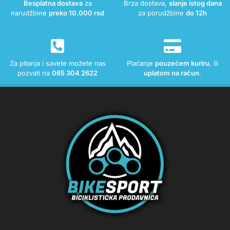
Besplatna dostava
za
Brza dostava,
slanje istog dana
narudžbine
preko 10.000 rsd
za porudžbine
do 12h
Za pitanja i savete možete nas
Plaćanje
pouzećem kuriru
, ili
pozvati na
065 304 2622
uplatom na račun
.