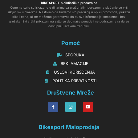
BIKE SPORT biciklistička prodavnica
Cene na sajtu su iskazane u dinarima sa uračunatim porezom, a plaćanje se vrši
isključivo u dinarima. Nastojimo da budemo što precizniji u opisu proizvoda, prikazu
slika i cena, ali ne možemo garantovati da su sve informacije kompletne i bez
grešaka. Svi artikli prikazani na sajtu su deo naše ponude i ne podrazumeva da su
dostupni u svakom trenutku.
Pomoć
‏‏‎‏‏‎ ‎ISPORUKA
‏‏‏‏‎ ‎‎‎‎‎‎REKLAMACIJE‎‎‎
‏‏‎‏‏‎ ‎‎USLOVI KORIŠĆENJA
‏‏‏‎ ‎‎POLITIKA PRIVATNOSTI
Društvene Mreže
Bikesport Maloprodaja