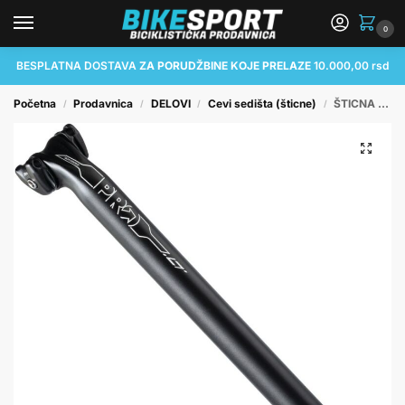
0
BESPLATNA DOSTAVA
ZA PORUDŽBINE KOJE PRELAZE
10.000,00 rsd
Početna
Prodavnica
DELOVI
Cevi sedišta (šticne)
ŠTICNA PRO LT SEATPOST, 27.2MM / 0MM OFFSET
/
/
/
/