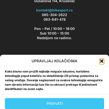
Dušanova 114, Kruševac
kontakt@bikesport.rs
065-304-2622
063-641-478
Pon – Pet / 10:00 – 18:00
Sub 10:00 – 15:00
Nedeljom ne radimo.
Bikesport Newsletter
UPRAVLJAJ KOLAČIĆIMA
Prijavite se na naš newsletter i budite u toku sa aktuelnim
Kako bismo vam pružili najbolje moguće iskustvo, koristimo
akcijama i popustima!
tehnologije poput kolačića za skladištenje i/ili pristup podacima sa
vašeg uređaja. Davanje saglasnosti za ovakve tehnologije omogućiće
nam obradu informacija kao što su obrasci pretrage ili jedinstveni
identifikatori na ovom sajtu.
Prijavi se
PRIHVATI