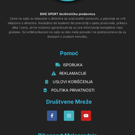
BIKE SPORT biciklistička prodavnica
Cene na sajtu su iskazane u dinarima sa uračunatim porezom, a plaćanje se vrši
isključivo u dinarima. Nastojimo da budemo što precizniji u opisu proizvoda, prikazu
slika i cena, ali ne možemo garantovati da su sve informacije kompletne i bez
grešaka. Svi artikli prikazani na sajtu su deo naše ponude i ne podrazumeva da su
dostupni u svakom trenutku.
Pomoć
‏‏‎‏‏‎ ‎ISPORUKA
‏‏‏‏‎ ‎‎‎‎‎‎REKLAMACIJE‎‎‎
‏‏‎‏‏‎ ‎‎USLOVI KORIŠĆENJA
‏‏‏‎ ‎‎POLITIKA PRIVATNOSTI
Društvene Mreže