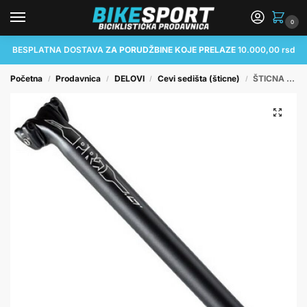
0
BESPLATNA DOSTAVA
ZA PORUDŽBINE KOJE PRELAZE
10.000,00 rsd
Početna
Prodavnica
DELOVI
Cevi sedišta (šticne)
ŠTICNA PRO LT SEATPOST 30.9MM / 20MM OFFSET
/
/
/
/