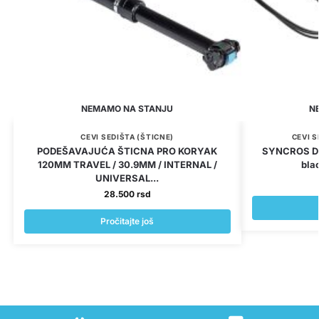
NEMAMO NA STANJU
N
CEVI SEDIŠTA (ŠTICNE)
CEVI S
PODEŠAVAJUĆA ŠTICNA PRO KORYAK
SYNCROS D
120MM TRAVEL / 30.9MM / INTERNAL /
bla
UNIVERSAL...
28.500
rsd
Pročitajte još