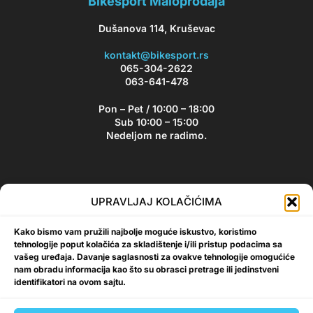
Bikesport Maloprodaja
Dušanova 114, Kruševac
kontakt@bikesport.rs
065-304-2622
063-641-478
Pon – Pet / 10:00 – 18:00
Sub 10:00 – 15:00
Nedeljom ne radimo.
Bikesport Newsletter
UPRAVLJAJ KOLAČIĆIMA
Prijavite se na naš newsletter i budite u toku sa aktuelnim
Kako bismo vam pružili najbolje moguće iskustvo, koristimo
akcijama i popustima!
tehnologije poput kolačića za skladištenje i/ili pristup podacima sa
vašeg uređaja. Davanje saglasnosti za ovakve tehnologije omogućiće
nam obradu informacija kao što su obrasci pretrage ili jedinstveni
identifikatori na ovom sajtu.