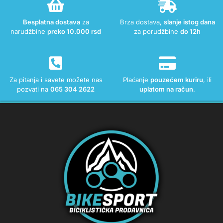
Besplatna dostava
za
Brza dostava,
slanje istog dana
narudžbine
preko 10.000 rsd
za porudžbine
do 12h
Za pitanja i savete možete nas
Plaćanje
pouzećem kuriru
, ili
pozvati na
065 304 2622
uplatom na račun
.