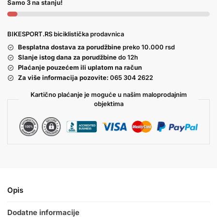
Samo 3 na stanju!
BIKESPORT.RS biciklistička prodavnica
Besplatna dostava za porudžbine
preko 10.000 rsd
Slanje istog dana za porudžbine
do 12h
Plaćanje pouzećem ili uplatom na račun
Za više informacija pozovite:
065 304 2622
Kartično plaćanje je moguće u našim maloprodajnim
objektima
Opis
Dodatne informacije