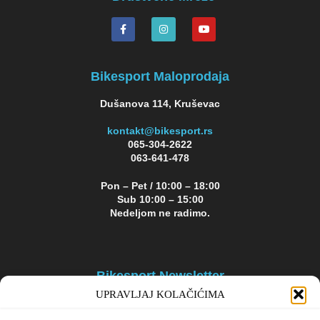
Bikesport Maloprodaja
Dušanova 114, Kruševac
kontakt@bikesport.rs
065-304-2622
063-641-478
Pon – Pet / 10:00 – 18:00
Sub 10:00 – 15:00
Nedeljom ne radimo.
Bikesport Newsletter
UPRAVLJAJ KOLAČIĆIMA
Prijavite se na naš newsletter i budite u toku sa aktuelnim
akcijama i popustima!