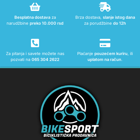
Besplatna dostava
za
Brza dostava,
slanje istog dana
narudžbine
preko 10.000 rsd
za porudžbine
do 12h
Za pitanja i savete možete nas
Plaćanje
pouzećem kuriru
, ili
pozvati na
065 304 2622
uplatom na račun
.