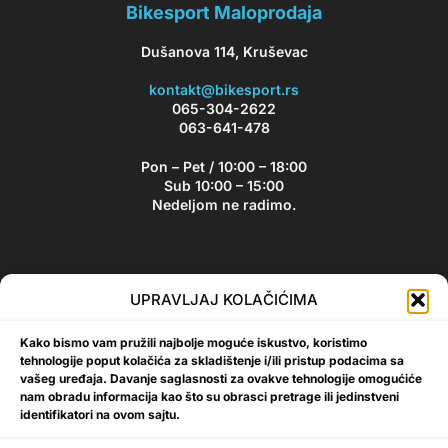
Bikesport Maloprodaja
Dušanova 114, Kruševac
kontakt@bikesport.rs
065-304-2622
063-641-478
Pon – Pet / 10:00 – 18:00
Sub 10:00 – 15:00
Nedeljom ne radimo.
Bikesport Newsletter
UPRAVLJAJ KOLAČIĆIMA
Prijavite se na naš newsletter i budite u toku sa aktuelnim
Kako bismo vam pružili najbolje moguće iskustvo, koristimo
akcijama i popustima!
tehnologije poput kolačića za skladištenje i/ili pristup podacima sa
vašeg uređaja. Davanje saglasnosti za ovakve tehnologije omogućiće
nam obradu informacija kao što su obrasci pretrage ili jedinstveni
identifikatori na ovom sajtu.