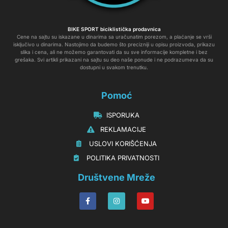
BIKE SPORT biciklistička prodavnica
Cene na sajtu su iskazane u dinarima sa uračunatim porezom, a plaćanje se vrši
isključivo u dinarima. Nastojimo da budemo što precizniji u opisu proizvoda, prikazu
slika i cena, ali ne možemo garantovati da su sve informacije kompletne i bez
grešaka. Svi artikli prikazani na sajtu su deo naše ponude i ne podrazumeva da su
dostupni u svakom trenutku.
Pomoć
‏‏‎‏‏‎ ‎ISPORUKA
‏‏‏‏‎ ‎‎‎‎‎‎REKLAMACIJE‎‎‎
‏‏‎‏‏‎ ‎‎USLOVI KORIŠĆENJA
‏‏‏‎ ‎‎POLITIKA PRIVATNOSTI
Društvene Mreže