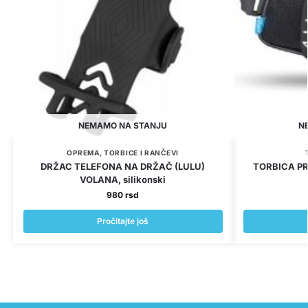
NEMAMO NA STANJU
N
OPREMA
,
TORBICE I RANČEVI
DRŽAC TELEFONA NA DRŽAČ (LULU)
TORBICA PR
VOLANA, silikonski
980
rsd
Pročitajte još