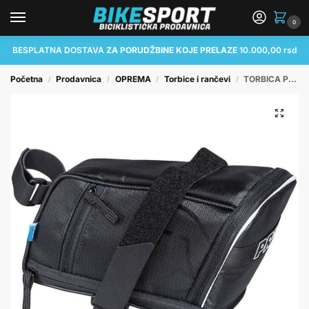
0
BESPLATNA DOSTAVA
ZA PORUDŽBINE KOJE PRELAZE
10.000,00 rsd
Početna
Prodavnica
OPREMA
Torbice i rančevi
TORBICA PRO MAXI PLUS, STRAP SYSTEM, BLACK (16)
/
/
/
/