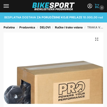
0
BESPLATNA DOSTAVA
ZA PORUDŽBINE KOJE PRELAZE
10.000,00 rsd
Početna
Prodavnica
DELOVI
Ručke i trake volana
TRAKA VOLANA PRO, SET 24 PCS, SEMI-BULK, BLACK (17)
/
/
/
/