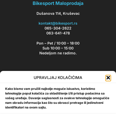
Bikesport Maloprodaja
Dušanova 114, Kruševac
kontakt@bikesport.rs
065-304-2622
063-641-478
Pon – Pet / 10:00 – 18:00
Sub 10:00 – 15:00
Nedeljom ne radimo.
Bikesport Newsletter
UPRAVLJAJ KOLAČIĆIMA
Prijavite se na naš newsletter i budite u toku sa aktuelnim
Kako bismo vam pružili najbolje moguće iskustvo, koristimo
akcijama i popustima!
tehnologije poput kolačića za skladištenje i/ili pristup podacima sa
vašeg uređaja. Davanje saglasnosti za ovakve tehnologije omogućiće
nam obradu informacija kao što su obrasci pretrage ili jedinstveni
identifikatori na ovom sajtu.