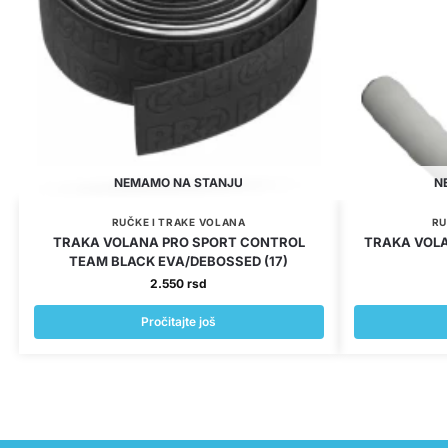
NEMAMO NA STANJU
N
RUČKE I TRAKE VOLANA
RU
TRAKA VOLANA PRO SPORT CONTROL
TRAKA VOL
TEAM BLACK EVA/DEBOSSED (17)
2.550
rsd
Pročitajte još