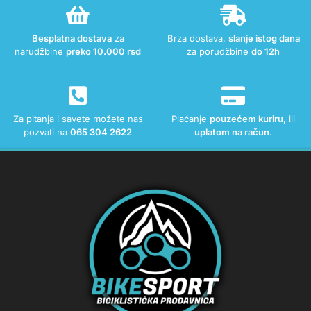
Besplatna dostava
za
Brza dostava,
slanje istog dana
narudžbine
preko 10.000 rsd
za porudžbine
do 12h
Za pitanja i savete možete nas
Plaćanje
pouzećem kuriru
, ili
pozvati na
065 304 2622
uplatom na račun
.