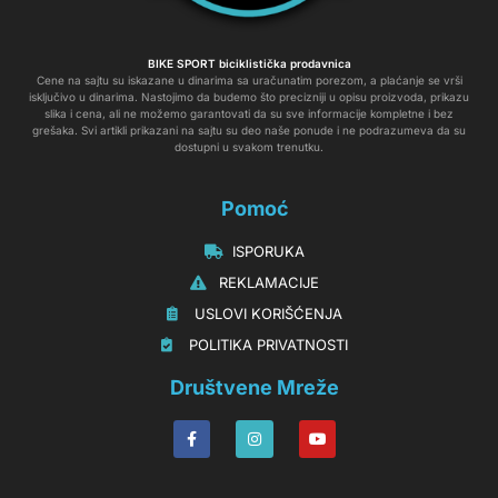
BIKE SPORT biciklistička prodavnica
Cene na sajtu su iskazane u dinarima sa uračunatim porezom, a plaćanje se vrši
isključivo u dinarima. Nastojimo da budemo što precizniji u opisu proizvoda, prikazu
slika i cena, ali ne možemo garantovati da su sve informacije kompletne i bez
grešaka. Svi artikli prikazani na sajtu su deo naše ponude i ne podrazumeva da su
dostupni u svakom trenutku.
Pomoć
‏‏‎‏‏‎ ‎ISPORUKA
‏‏‏‏‎ ‎‎‎‎‎‎REKLAMACIJE‎‎‎
‏‏‎‏‏‎ ‎‎USLOVI KORIŠĆENJA
‏‏‏‎ ‎‎POLITIKA PRIVATNOSTI
Društvene Mreže