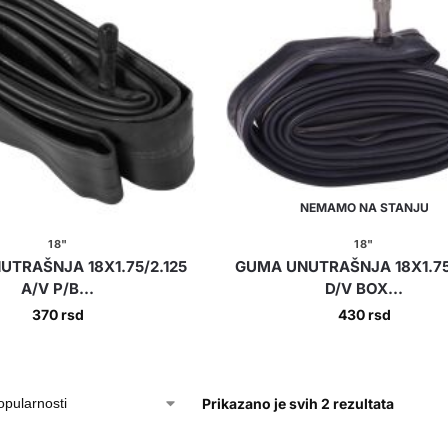
NEMAMO NA STANJU
18"
18"
TRAŠNJA 18X1.75/2.125
GUMA UNUTRAŠNJA 18X1.75
A/V P/B...
D/V BOX...
370
rsd
430
rsd
Prikazano je svih 2 rezultata