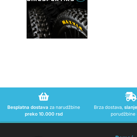
Besplatna dostava
za narudžbine
Brza dostava,
slanj
preko 10.000 rsd
porudžbine