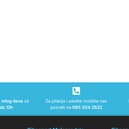
e istog dana
za
Za pitanja i savete možete nas
do 12h
pozvati na
065 304 2622