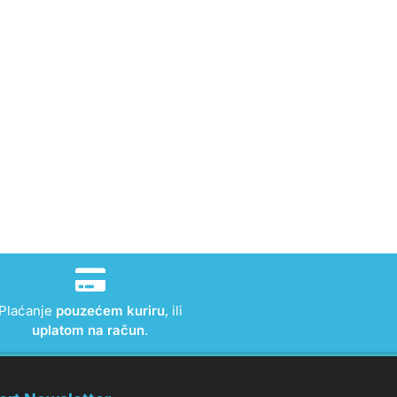
Plaćanje
pouzećem kuriru
, ili
uplatom na račun
.