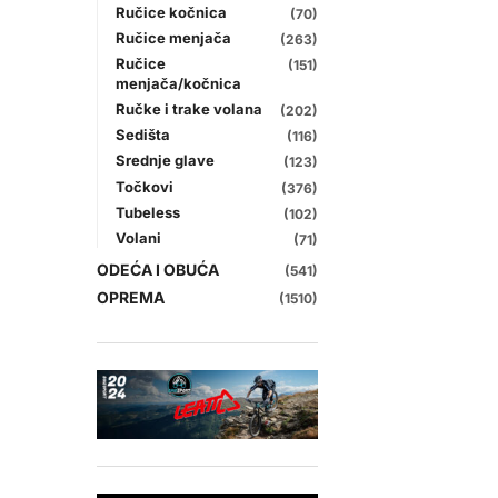
Ručice kočnica
(70)
Ručice menjača
(263)
Ručice
(151)
menjača/kočnica
Ručke i trake volana
(202)
Sedišta
(116)
Srednje glave
(123)
Točkovi
(376)
Tubeless
(102)
Volani
(71)
ODEĆA I OBUĆA
(541)
OPREMA
(1510)