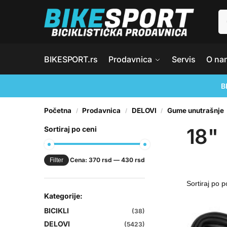
BIKESPORT.rs
Prodavnica
Servis
O na
B
Početna
Prodavnica
DELOVI
Gume unutrašnje
/
/
/
18"
Sortiraj po ceni
Cena:
370 rsd
—
430 rsd
Filter
Kategorije:
BICIKLI
(38)
DELOVI
(5423)