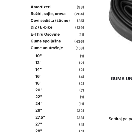
Amortizeri
(98)
Bužiri, sajle, creva
(204)
Cevi sedišta (šticne)
(35)
Di2 / E-bike
(139)
E-Thru Osovine
(11)
Gume spoljašne
(436)
Gume unutrašnje
(153)
10"
(1)
12"
(2)
14"
(2)
16"
(4)
GUMA UNU
18"
(2)
20"
(7)
22"
(1)
24"
(11)
26"
(32)
27.5"
(23)
27"
(4)
28"
(4)