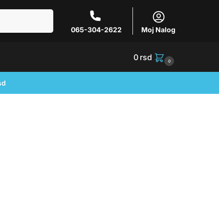
Pretraži
065-304-2622
Moj Nalog
0
rsd
0
sd