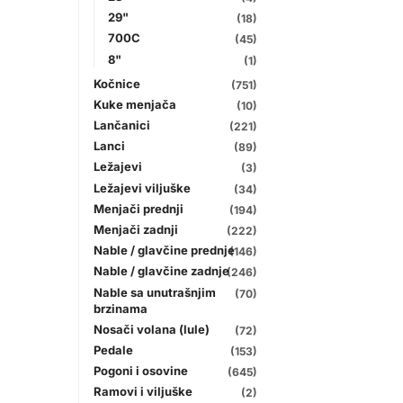
29"
(18)
700C
(45)
8"
(1)
Kočnice
(751)
Kuke menjača
(10)
Lančanici
(221)
Lanci
(89)
Ležajevi
(3)
Ležajevi viljuške
(34)
Menjači prednji
(194)
Menjači zadnji
(222)
Nable / glavčine prednje
(146)
Nable / glavčine zadnje
(246)
Nable sa unutrašnjim
(70)
brzinama
Nosači volana (lule)
(72)
Pedale
(153)
Pogoni i osovine
(645)
Ramovi i viljuške
(2)