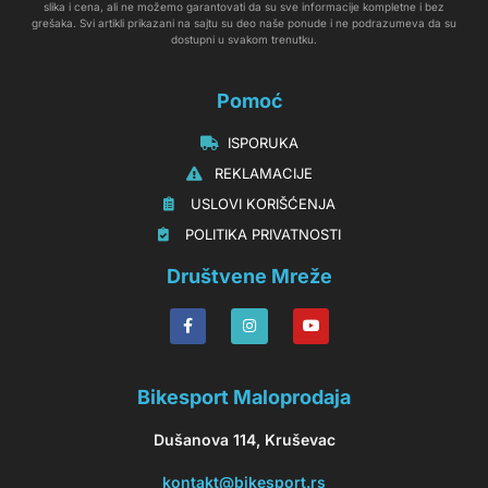
slika i cena, ali ne možemo garantovati da su sve informacije kompletne i bez
grešaka. Svi artikli prikazani na sajtu su deo naše ponude i ne podrazumeva da su
dostupni u svakom trenutku.
Pomoć
‏‏‎‏‏‎ ‎ISPORUKA
‏‏‏‏‎ ‎‎‎‎‎‎REKLAMACIJE‎‎‎
‏‏‎‏‏‎ ‎‎USLOVI KORIŠĆENJA
‏‏‏‎ ‎‎POLITIKA PRIVATNOSTI
Društvene Mreže
Bikesport Maloprodaja
Dušanova 114, Kruševac
kontakt@bikesport.rs