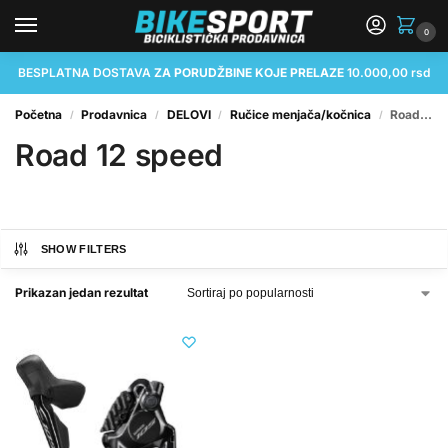
0
BESPLATNA DOSTAVA
ZA PORUDŽBINE KOJE PRELAZE
10.000,00 rsd
Početna
Prodavnica
DELOVI
Ručice menjača/kočnica
Road 12 speed
/
/
/
/
Road 12 speed
SHOW FILTERS
Prikazan jedan rezultat