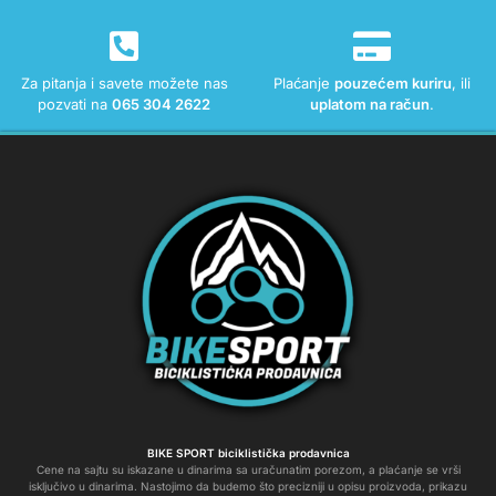
Za pitanja i savete možete nas
Plaćanje
pouzećem kuriru
, ili
pozvati na
065 304 2622
uplatom na račun
.
BIKE SPORT biciklistička prodavnica
Cene na sajtu su iskazane u dinarima sa uračunatim porezom, a plaćanje se vrši
isključivo u dinarima. Nastojimo da budemo što precizniji u opisu proizvoda, prikazu