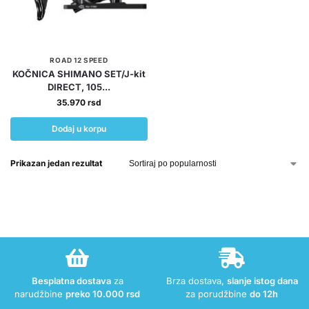
ROAD 12 SPEED
KOČNICA SHIMANO SET/J-kit
DIRECT, 105...
35.970
rsd
Dodaj u korpu
Prikazan jedan rezultat
Besplatna dostava
za
Brza dostava,
slanje istog dana
narudžbine
preko 10.000 rsd
za porudžbine
do 12h