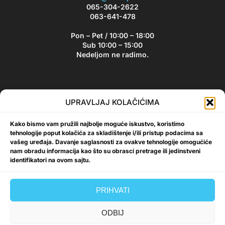
065-304-2622
063-641-478
Pon – Pet / 10:00 – 18:00
Sub 10:00 – 15:00
Nedeljom ne radimo.
Bikesport Newsletter
UPRAVLJAJ KOLAČIĆIMA
Prijavite se na naš newsletter i budite u toku sa aktuelnim
Kako bismo vam pružili najbolje moguće iskustvo, koristimo
akcijama i popustima!
tehnologije poput kolačića za skladištenje i/ili pristup podacima sa
vašeg uređaja. Davanje saglasnosti za ovakve tehnologije omogućiće
nam obradu informacija kao što su obrasci pretrage ili jedinstveni
identifikatori na ovom sajtu.
Prijavi se
PRIHVATI
ODBIJ