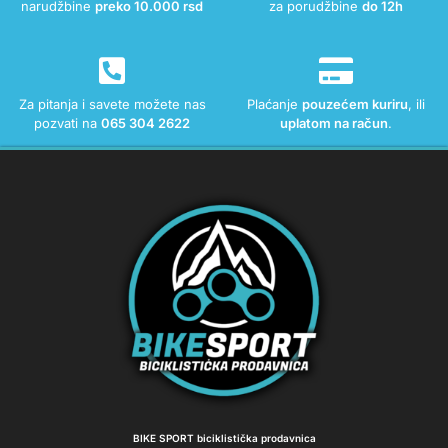
narudžbine
preko 10.000 rsd
za porudžbine
do 12h
Za pitanja i savete možete nas
Plaćanje
pouzećem kuriru
, ili
pozvati na
065 304 2622
uplatom na račun
.
BIKE SPORT biciklistička prodavnica