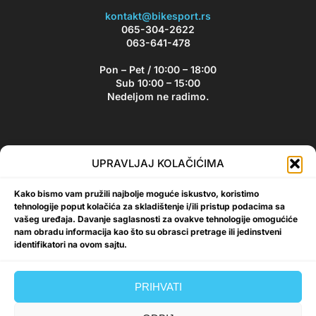
kontakt@bikesport.rs
065-304-2622
063-641-478
Pon – Pet / 10:00 – 18:00
Sub 10:00 – 15:00
Nedeljom ne radimo.
Bikesport Newsletter
UPRAVLJAJ KOLAČIĆIMA
Prijavite se na naš newsletter i budite u toku sa aktuelnim
Kako bismo vam pružili najbolje moguće iskustvo, koristimo
akcijama i popustima!
tehnologije poput kolačića za skladištenje i/ili pristup podacima sa
vašeg uređaja. Davanje saglasnosti za ovakve tehnologije omogućiće
nam obradu informacija kao što su obrasci pretrage ili jedinstveni
identifikatori na ovom sajtu.
Prijavi se
PRIHVATI