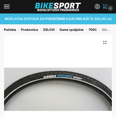
0
BESPLATNA DOSTAVA
ZA PORUDŽBINE KOJE PRELAZE
10.000,00 rsd
Početna
Prodavnica
DELOVI
Gume spoljašne
700C
GUMA SPOLJAŠNJA 700X32C K193 BK/BK/RT KENDA
/
/
/
/
/