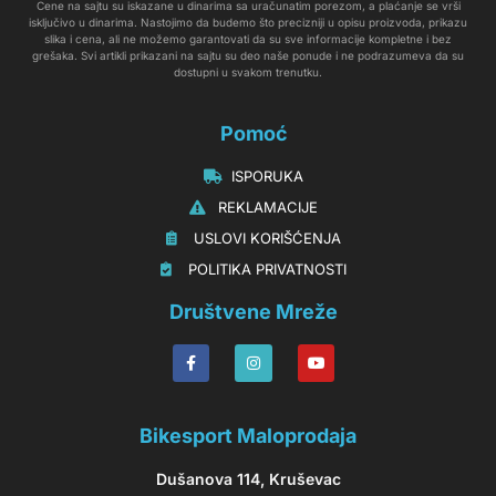
Cene na sajtu su iskazane u dinarima sa uračunatim porezom, a plaćanje se vrši
isključivo u dinarima. Nastojimo da budemo što precizniji u opisu proizvoda, prikazu
slika i cena, ali ne možemo garantovati da su sve informacije kompletne i bez
grešaka. Svi artikli prikazani na sajtu su deo naše ponude i ne podrazumeva da su
dostupni u svakom trenutku.
Pomoć
‏‏‎‏‏‎ ‎ISPORUKA
‏‏‏‏‎ ‎‎‎‎‎‎REKLAMACIJE‎‎‎
‏‏‎‏‏‎ ‎‎USLOVI KORIŠĆENJA
‏‏‏‎ ‎‎POLITIKA PRIVATNOSTI
Društvene Mreže
Bikesport Maloprodaja
Dušanova 114, Kruševac