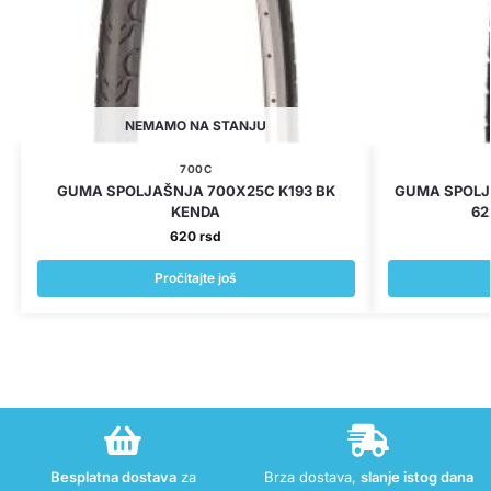
NEMAMO NA STANJU
700C
GUMA SPOLJAŠNJA 700X25C K193 BK
GUMA SPOLJ
KENDA
62
620
rsd
Pročitajte još
Besplatna dostava
za
Brza dostava,
slanje istog dana