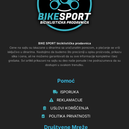
BIKE SPORT biciklistička prodavnica
Cene na sajtu su iskazane u dinarima sa uračunatim porezom, a plaćanje se vrši
isključivo u dinarima. Nastojimo da budemo što precizniji u opisu proizvoda, prikazu
slika i cena, ali ne možemo garantovati da su sve informacije kompletne i bez
grešaka. Svi artikli prikazani na sajtu su deo naše ponude i ne podrazumeva da su
dostupni u svakom trenutku.
Pomoć
‏‏‎‏‏‎ ‎ISPORUKA
‏‏‏‏‎ ‎‎‎‎‎‎REKLAMACIJE‎‎‎
‏‏‎‏‏‎ ‎‎USLOVI KORIŠĆENJA
‏‏‏‎ ‎‎POLITIKA PRIVATNOSTI
Društvene Mreže