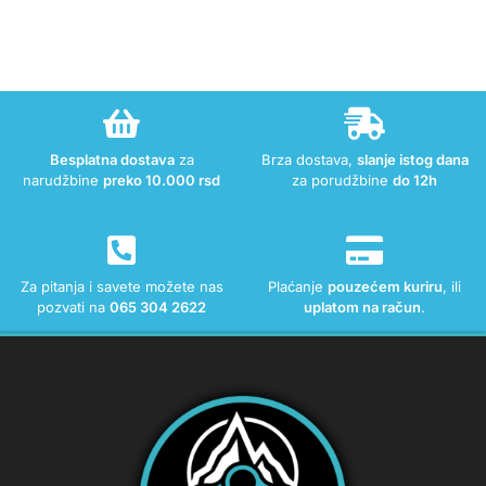
Besplatna dostava
za
Brza dostava,
slanje istog dana
narudžbine
preko 10.000 rsd
za porudžbine
do 12h
Za pitanja i savete možete nas
Plaćanje
pouzećem kuriru
, ili
pozvati na
065 304 2622
uplatom na račun
.