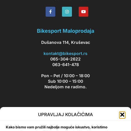
Bikesport Maloprodaja
Dušanova 114, Kruševac
kontakt@bikesport.rs
065-304-2622
063-641-478
Pon – Pet / 10:00 – 18:00
Sub 10:00 – 15:00
Nedeljom ne radimo.
Bikesport Newsletter
UPRAVLJAJ KOLAČIĆIMA
Prijavite se na naš newsletter i budite u toku sa aktuelnim
Kako bismo vam pružili najbolje moguće iskustvo, koristimo
akcijama i popustima!