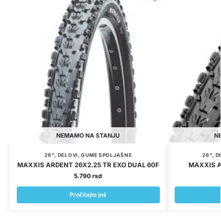
NEMAMO NA STANJU
N
26"
,
DELOVI
,
GUME SPOLJAŠNE
26"
,
D
MAXXIS ARDENT 26X2.25 TR EXO DUAL 60F
MAXXIS A
5.790
rsd
Pročitajte još