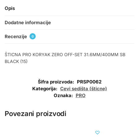
Opis
Dodatne informacije
Recenzije
0
ŠTICNA PRO KORYAK ZERO OFF-SET 31.6MM/400MM SB
BLACK (15)
Šifra proizvoda:
PRSP0062
Kategorija:
Cevi sedišta (šticne)
Oznaka:
PRO
Povezani proizvodi