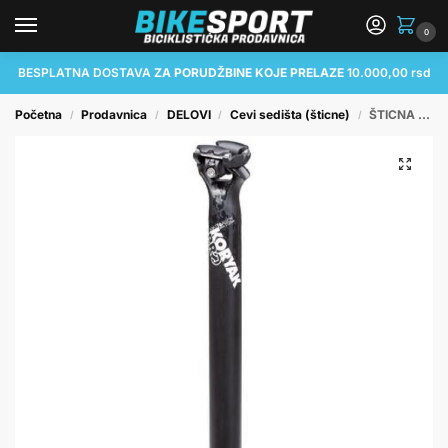
0
BESPLATNA DOSTAVA
ZA PORUDŽBINE KOJE PRELAZE
10.000,00 rsd
Početna
Prodavnica
DELOVI
Cevi sedišta (šticne)
ŠTICNA PRO KORYAK, ZERO OFF-SET, 31.6MM/400MM, SB BLACK (15)
/
/
/
/