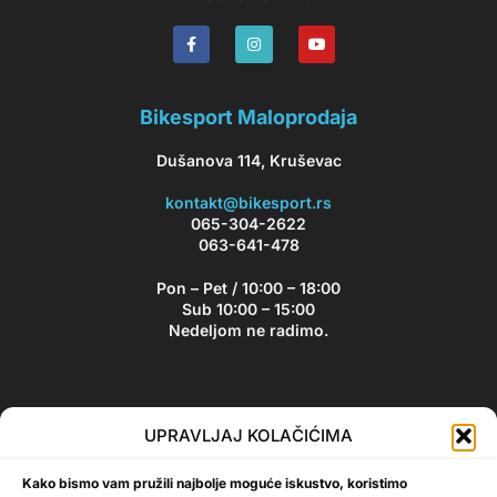
Bikesport Maloprodaja
Dušanova 114, Kruševac
kontakt@bikesport.rs
065-304-2622
063-641-478
Pon – Pet / 10:00 – 18:00
Sub 10:00 – 15:00
Nedeljom ne radimo.
Bikesport Newsletter
UPRAVLJAJ KOLAČIĆIMA
Prijavite se na naš newsletter i budite u toku sa aktuelnim
Kako bismo vam pružili najbolje moguće iskustvo, koristimo
akcijama i popustima!