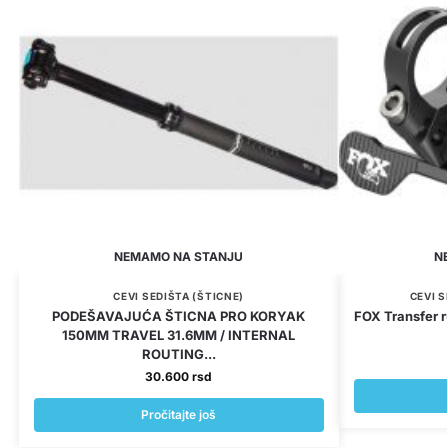
NEMAMO NA STANJU
N
CEVI SEDIŠTA (ŠTICNE)
CEVI S
PODEŠAVAJUĆA ŠTICNA PRO KORYAK
FOX Transfer 
150MM TRAVEL 31.6MM / INTERNAL
ROUTING...
30.600
rsd
Pročitajte još