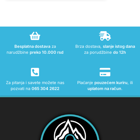
Besplatna dostava
za
Brza dostava,
slanje istog dana
narudžbine
preko 10.000 rsd
za porudžbine
do 12h
Za pitanja i savete možete nas
Plaćanje
pouzećem kuriru
, ili
pozvati na
065 304 2622
uplatom na račun
.