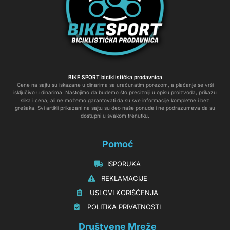
BIKE SPORT biciklistička prodavnica
Cene na sajtu su iskazane u dinarima sa uračunatim porezom, a plaćanje se vrši
isključivo u dinarima. Nastojimo da budemo što precizniji u opisu proizvoda, prikazu
slika i cena, ali ne možemo garantovati da su sve informacije kompletne i bez
grešaka. Svi artikli prikazani na sajtu su deo naše ponude i ne podrazumeva da su
dostupni u svakom trenutku.
Pomoć
‏‏‎‏‏‎ ‎ISPORUKA
‏‏‏‏‎ ‎‎‎‎‎‎REKLAMACIJE‎‎‎
‏‏‎‏‏‎ ‎‎USLOVI KORIŠĆENJA
‏‏‏‎ ‎‎POLITIKA PRIVATNOSTI
Društvene Mreže